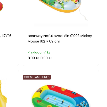
117x116
Bestway Nafukovací čln 91003 Mickey
Mouse 102 × 69 cm
skladom 1 ks
8.00 €
10.00 €
ODOSIELAME IHNEĎ