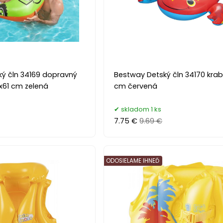
ý čln 34169 dopravný
Bestway Detský čln 34170 krab, 
x61 cm zelená
cm červená
skladom 1 ks
7.75 €
9.69 €
ODOSIELAME IHNEĎ