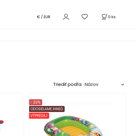
0
ks
€ / EUR
Triediť podľa:
- 20%
ODOSIELAME IHNEĎ
VÝPREDAJ