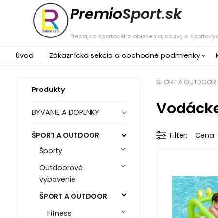
Premio
Sport.sk
Predajca športového oblečenia, obuvy a športovýc
Úvod
Zákaznícka sekcia a obchodné podmienky
ŠPORT A OUTDOOR
Produkty
Vodácke
BÝVANIE A DOPLNKY
ŠPORT A OUTDOOR
Filter
Cena
Športy
Outdoorové
vybavenie
ŠPORT A OUTDOOR
Fitness