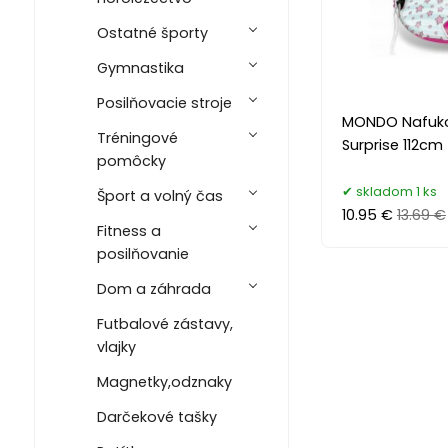
Ostatné športy
Gymnastika
Posilňovacie stroje
MONDO Nafukov
Tréningové
Surprise 112cm
pomôcky
skladom 1 ks
Šport a volný čas
10.95 €
13.69 €
Fitness a
posilňovanie
Dom a záhrada
Futbalové zástavy,
vlajky
Magnetky,odznaky
Darčekové tašky