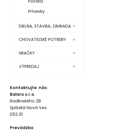
Potítka
Prívesky
DIELŇA, STAVBA, ZÁHRADA
CHOVATEĽSKÉ POTREBY
HRAČKY
VÝPREDAJ
Kontaktujte nás:
Balaro s.r.o.
Radlinského 28
Spišská Nová Ves
052 01
Prevádzka: