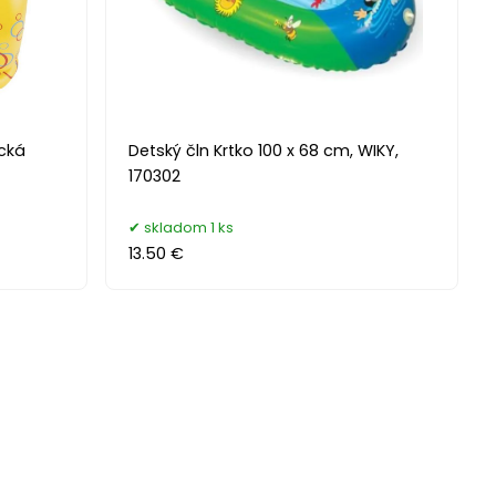
cká
Detský čln Krtko 100 x 68 cm, WIKY,
170302
skladom 1 ks
13.50 €