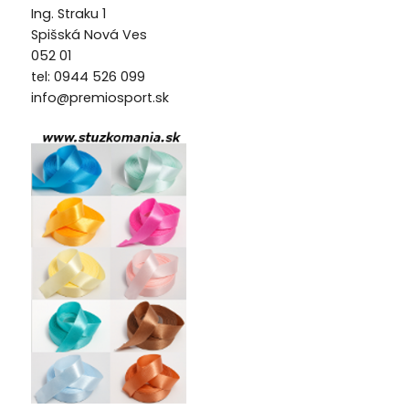
Ing. Straku 1
Spišská Nová Ves
052 01
tel: 0944 526 099
info@premiosport.sk