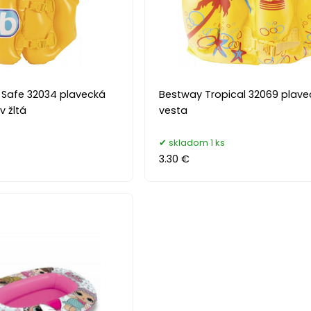
Safe 32034 plavecká
Bestway Tropical 32069 plave
v žltá
vesta
skladom 1 ks
3.30 €