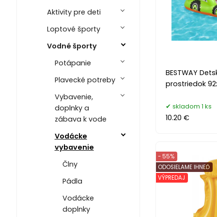
Aktivity pre deti
Loptové športy
Vodné športy
Potápanie
BESTWAY Detsk
Plavecké potreby
prostriedok 92
Vybavenie,
skladom 1 ks
doplnky a
10.20 €
zábava k vode
Vodácke
vybavenie
- 55%
Člny
ODOSIELAME IHNEĎ
VÝPREDAJ
Pádla
Vodácke
doplnky