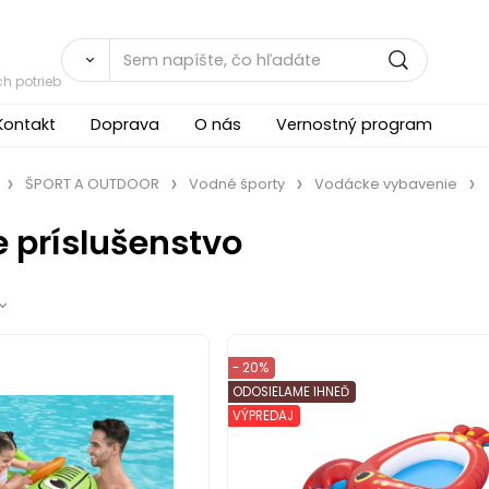
h potrieb
Kontakt
Doprava
O nás
Vernostný program
ŠPORT A OUTDOOR
Vodné športy
Vodácke vybavenie
 príslušenstvo
- 20%
ODOSIELAME IHNEĎ
VÝPREDAJ