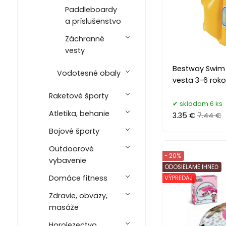
Paddleboardy
a príslušenstvo
Záchranné
vesty
Bestway Swim 
Vodotesné obaly
vesta 3-6 roko
Raketové športy
skladom 6 ks
Atletika, behanie
3.35 €
7.44 €
Bojové športy
Outdoorové
- 20%
vybavenie
ODOSIELAME IHNEĎ
Domáce fitness
VÝPREDAJ
Zdravie, obväzy,
masáže
Horolezectvo