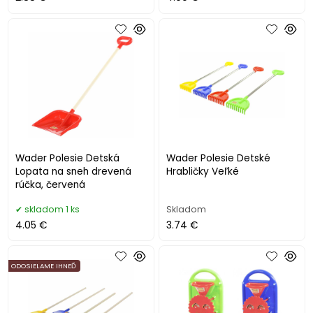
Wader Polesie Detská
Wader Polesie Detské
Lopata na sneh drevená
Hrabličky Veľké
rúčka, červená
skladom 1 ks
Skladom
4.05 €
3.74 €
ODOSIELAME IHNEĎ