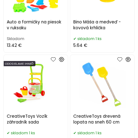
Auto a formičky na piesok
Bino Máša a medveď -
v ruksaku
kovová krhlička
Skladom
skladom 1 ks
13.42 €
5.64 €
ODOSIELAME IHNEĎ
CreativeToys Vozík
CreativeToys drevená
záhradník sada
lopata na sneh 60 cm
skladom 1 ks
skladom 1 ks