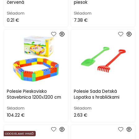
červená
piesok
Skladom
Skladom
0.21 €
7.38 €
Polesie Pieskovisko
Polesie Sada Detská
Stavebnica 1200х1200 cm
Lopatka s hrabličkami
Skladom
Skladom
104.22 €
2.63 €
ODOSIELAME IHNEĎ