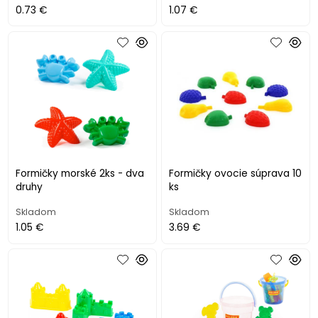
0.73 €
1.07 €
Formičky morské 2ks - dva
Formičky ovocie súprava 10
druhy
ks
Skladom
Skladom
1.05 €
3.69 €