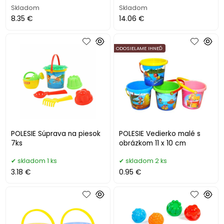
Skladom
Skladom
8.35 €
14.06 €
ODOSIELAME IHNEĎ
POLESIE Súprava na piesok
POLESIE Vedierko malé s
7ks
obrázkom 11 x 10 cm
skladom 1 ks
skladom 2 ks
3.18 €
0.95 €