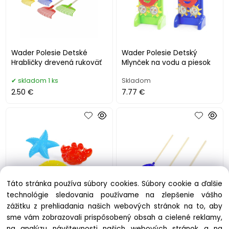
Wader Polesie Detské
Wader Polesie Detský
Hrabličky drevená rukoväť
Mlynček na vodu a piesok
skladom 1 ks
Skladom
2.50 €
7.77 €
Táto stránka používa súbory cookies. Súbory cookie a ďalšie
technológie sledovania používame na zlepšenie vášho
zážitku z prehliadania našich webových stránok na to, aby
Wader Polesie Formičky
Wader Polesie Lopata na
sme vám zobrazovali prispôsobený obsah a cielené reklamy,
morský svet, 3ks
sneh s drevenou rúčkou
na analýzu návštevnosti našich webových stránok a na