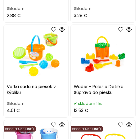
Skladom
Skladom
2.88 €
3.28 €
Veľká sada na piesok v
Wader - Polesie Detská
kýbliku
Súprava do piesku
Skladom
skladom 1 ks
4.01 €
13.53 €
ODOSIELAME IHNEĎ
ODOSIELAME IHNEĎ