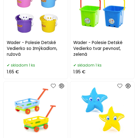
Wader - Polesie Detské
Wader - Polesie Detské
Vedierko so žmýkadlom,
Vedierko tvar pevnosť,
ružová
zelená
skladom 1 ks
skladom 1 ks
1.65 €
1.95 €