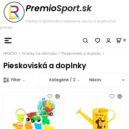
Premio
Sport.sk
Predajca športového oblečenia, obuvy a športových
potrieb
0
HRAČKY
Hračky na záhradu
Pieskoviská a doplnky
Pieskoviská a doplnky
Filter
Kategórie
/ 2