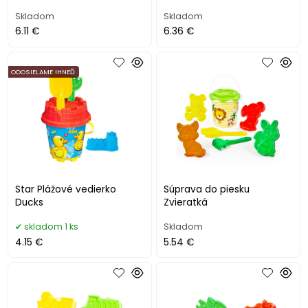
Skladom
Skladom
6.11 €
6.36 €
ODOSIELAME IHNEĎ
Star Plážové vedierko
Súprava do piesku
Ducks
Zvieratká
skladom 1 ks
Skladom
4.15 €
5.54 €