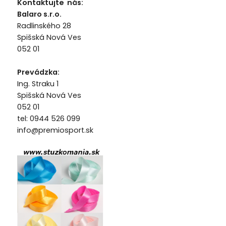
Kontaktujte nás:
Balaro s.r.o.
Radlinského 28
Spišská Nová Ves
052 01
Prevádzka:
Ing. Straku 1
Spišská Nová Ves
052 01
tel: 0944 526 099
info@premiosport.sk