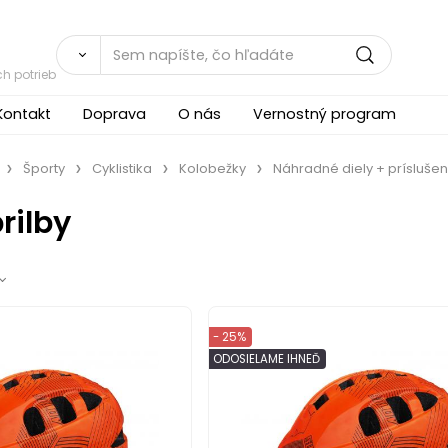
h potrieb
Kontakt
Doprava
O nás
Vernostný program
Športy
Cyklistika
Kolobežky
Náhradné diely + prísluše
rilby
- 25%
ODOSIELAME IHNEĎ