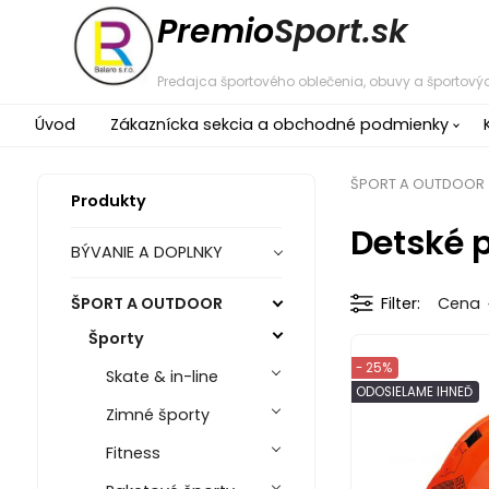
Premio
Sport.sk
Predajca športového oblečenia, obuvy a športovýc
Úvod
Zákaznícka sekcia a obchodné podmienky
ŠPORT A OUTDOOR
Produkty
Detské p
BÝVANIE A DOPLNKY
ŠPORT A OUTDOOR
Filter
Cena
Športy
- 25%
Skate & in-line
ODOSIELAME IHNEĎ
Zimné športy
Fitness