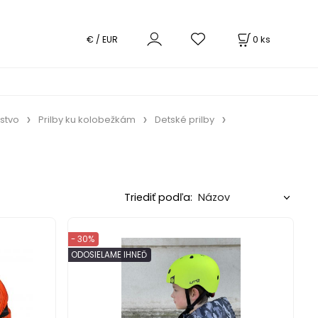
0
ks
€ / EUR
nstvo
Prilby ku kolobežkám
Detské prilby
Triediť podľa:
- 30%
ODOSIELAME IHNEĎ