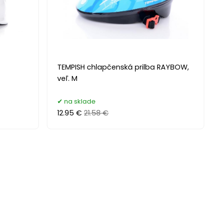
TEMPISH chlapčenská prilba RAYBOW,
veľ. M
na sklade
12.95 €
21.58 €