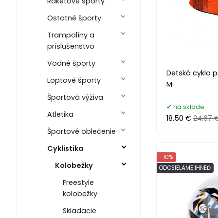
Raketové športy
Ostatné športy
Trampolíny a
príslušenstvo
Vodné športy
Detská cyklo pr
Loptové športy
M
Športová výživa
na sklade
Atletika
18.50 €
24.67 
Športové oblečenie
Cyklistika
- 10%
Kolobežky
ODOSIELAME IHNEĎ
Freestyle
kolobežky
Skladacie