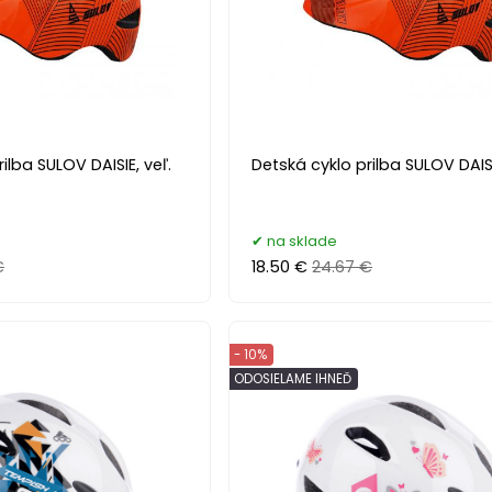
ilba SULOV DAISIE, veľ.
Detská cyklo prilba SULOV DAISI
na sklade
€
18.50 €
24.67 €
- 10%
ODOSIELAME IHNEĎ