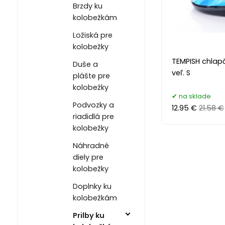
Brzdy ku
kolobežkám
Ložiská pre
kolobežky
TEMPISH chlap
Duše a
veľ. S
plášte pre
kolobežky
na sklade
Podvozky a
12.95 €
21.58 €
riadidlá pre
kolobežky
Náhradné
diely pre
kolobežky
Doplnky ku
kolobežkám
Prilby ku