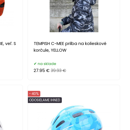
E, veľ. S
TEMPISH C-MEE prilba na kolieskové
korčule, YELLOW
na sklade
27.95 €
39.93 €
- 40%
ODOSIELAME IHNEĎ