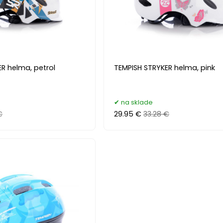
R helma, petrol
TEMPISH STRYKER helma, pink
na sklade
€
29.95 €
33.28 €