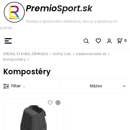
Premio
Sport.sk
Predajca športového oblečenia, obuvy a športových
potrieb
0
DIELŇA, STAVBA, ZÁHRADA
Voľný čas
vaskonaradie.sk
Kompostéry
Kompostéry
Filter