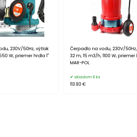
du, 230V/50Hz, výtlak
Čerpadlo na vodu, 230V/50Hz,
550 W, priemer hrdla 1"
32 m, 15 m3/h, 1100 W, priemer 
MAR-POL
skladom 6 ks
113.93 €