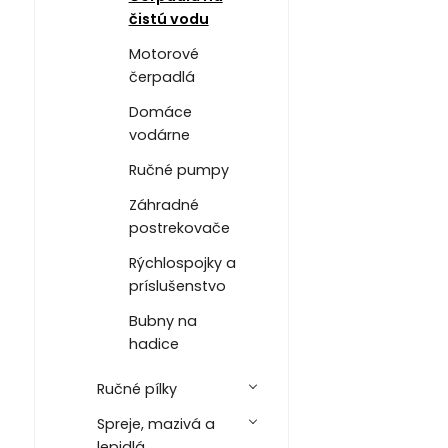
čistú vodu
Motorové
čerpadlá
Domáce
vodárne
Ručné pumpy
Záhradné
postrekovače
Rýchlospojky a
príslušenstvo
Bubny na
hadice
Ručné pílky
Spreje, mazivá a
lepidlá