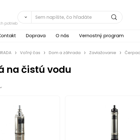
h potrieb
Kontakt
Doprava
O nás
Vernostný program
ÁHRADA
Voľný čas
Dom a záhrada
Zavlažovanie
Čerpadl
á na čistú vodu