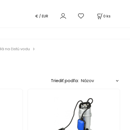
0
ks
€ / EUR
á na čistú vodu
Triediť podľa: