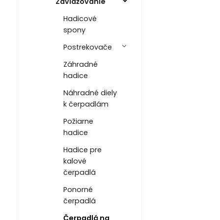
Zavlažovanie
Hadicové
spony
Postrekovače
Záhradné
hadice
Náhradné diely
k čerpadlám
Požiarne
hadice
Hadice pre
kalové
čerpadlá
Ponorné
čerpadlá
Čerpadlá na