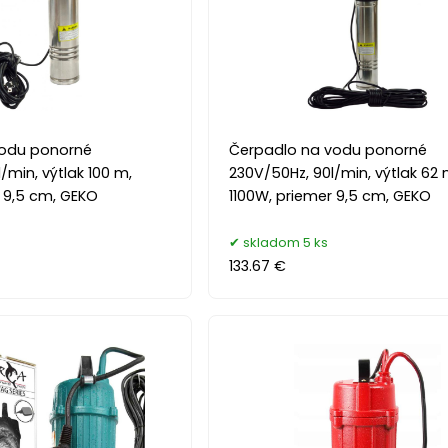
vodu ponorné
Čerpadlo na vodu ponorné
/min, výtlak 100 m,
230V/50Hz, 90l/min, výtlak 62 
 9,5 cm, GEKO
1100W, priemer 9,5 cm, GEKO
skladom 5 ks
133.67 €