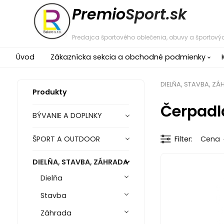
Premio
Sport.sk
Predajca športového oblečenia, obuvy a športovýc
Úvod
Zákaznícka sekcia a obchodné podmienky
DIELŇA, STAVBA, Z
Produkty
Čerpadl
BÝVANIE A DOPLNKY
ŠPORT A OUTDOOR
Filter
Cena
DIELŇA, STAVBA, ZÁHRADA
Dielňa
Stavba
Záhrada