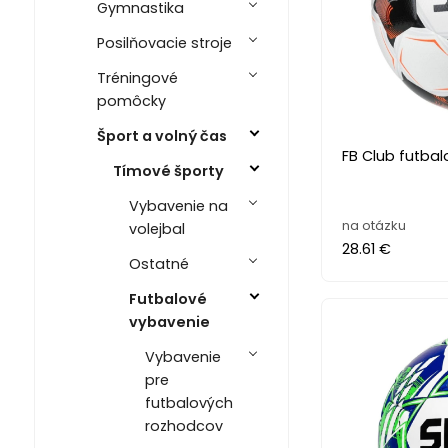
Gymnastika
Posilňovacie stroje
Tréningové
pomôcky
Šport a volný čas
FB Club futbal
Tímové športy
Vybavenie na
na otázku
volejbal
28.61 €
Ostatné
Futbalové
vybavenie
Vybavenie
pre
futbalových
rozhodcov