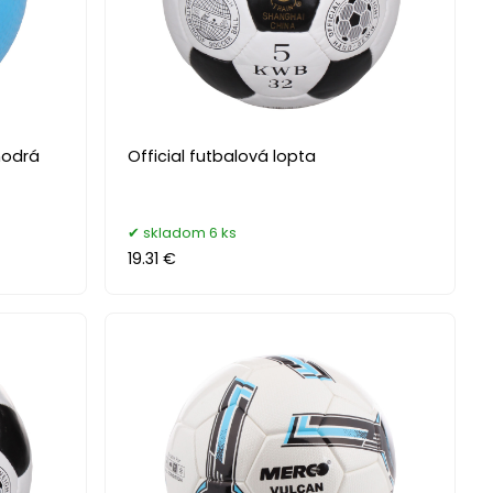
modrá
Official futbalová lopta
skladom 6 ks
19.31 €