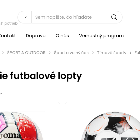
h potrieb
Kontakt
Doprava
O nás
Vernostný program
ŠPORT A OUTDOOR
Šport a volný čas
Tímové športy
Fu
e futbalové lopty