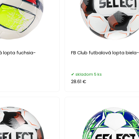
vá lopta fuchsia-
FB Club futbalová lopta biela
s
skladom 5 ks
28.61 €