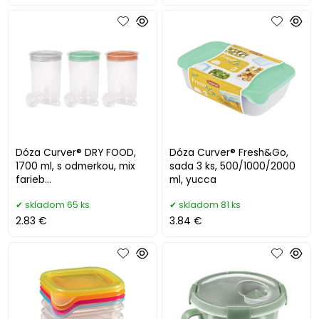
Dóza Curver® DRY FOOD,
Dóza Curver® Fresh&Go,
1700 ml, s odmerkou, mix
sada 3 ks, 500/1000/2000
farieb
ml, yucca
mint/sivá/broskyňová,
skladom 65 ks
skladom 81 ks
130x190 mm
2.83 €
3.84 €