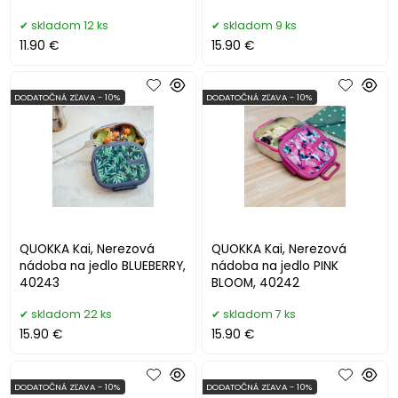
skladom 12 ks
skladom 9 ks
11.90 €
15.90 €
DODATOČNÁ ZĽAVA - 10%
DODATOČNÁ ZĽAVA - 10%
QUOKKA Kai, Nerezová
QUOKKA Kai, Nerezová
nádoba na jedlo BLUEBERRY,
nádoba na jedlo PINK
40243
BLOOM, 40242
skladom 22 ks
skladom 7 ks
15.90 €
15.90 €
DODATOČNÁ ZĽAVA - 10%
DODATOČNÁ ZĽAVA - 10%