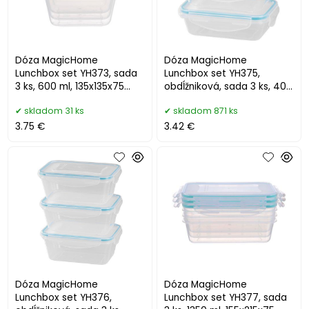
Dóza MagicHome
Dóza MagicHome
Lunchbox set YH373, sada
Lunchbox set YH375,
3 ks, 600 ml, 135x135x75
obdĺžniková, sada 3 ks, 400
mm, štvorcová, Clip
ml, 162x111x51 mm
skladom 31 ks
skladom 871 ks
3.75 €
3.42 €
Dóza MagicHome
Dóza MagicHome
Lunchbox set YH376,
Lunchbox set YH377, sada