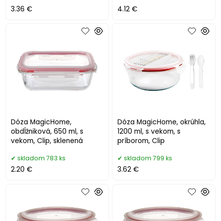
3.36 €
4.12 €
Dóza MagicHome,
Dóza MagicHome, okrúhla,
obdĺžniková, 650 ml, s
1200 ml, s vekom, s
vekom, Clip, sklenená
príborom, Clip
skladom 783 ks
skladom 799 ks
2.20 €
3.62 €