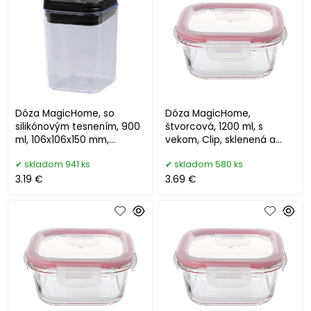
Dóza MagicHome, so
Dóza MagicHome,
silikónovým tesnením, 900
štvorcová, 1200 ml, s
ml, 106x106x150 mm,
vekom, Clip, sklenená a
stohovacia
plastová
skladom 941 ks
skladom 580 ks
3.19 €
3.69 €