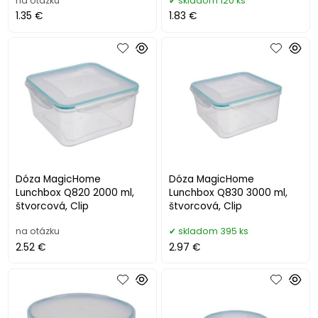
na otázku
skladom 120 ks
1.35 €
1.83 €
Dóza MagicHome
Dóza MagicHome
Lunchbox Q820 2000 ml,
Lunchbox Q830 3000 ml,
štvorcová, Clip
štvorcová, Clip
na otázku
skladom 395 ks
2.52 €
2.97 €