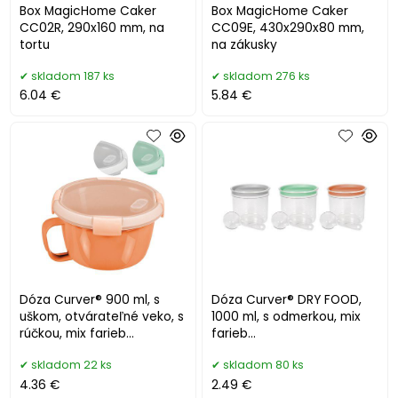
Box MagicHome Caker
Box MagicHome Caker
CC02R, 290x160 mm, na
CC09E, 430x290x80 mm,
tortu
na zákusky
skladom 187 ks
skladom 276 ks
6.04 €
5.84 €
Dóza Curver® 900 ml, s
Dóza Curver® DRY FOOD,
uškom, otvárateľné veko, s
1000 ml, s odmerkou, mix
rúčkou, mix farieb
farieb
mint/sivá/broskyňová,
mint/sivá/broskyňová,
skladom 22 ks
skladom 80 ks
hrnček 17
130x120 mm
4.36 €
2.49 €