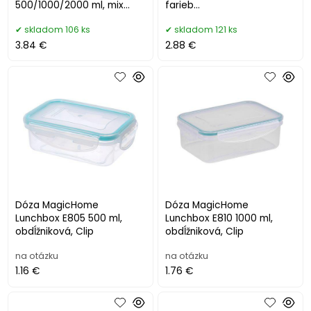
500/1000/2000 ml, mix
farieb
farieb
mint/sivá/broskyňová,
skladom 106 ks
skladom 121 ks
mint/sivá/broskyňová
155x155x110 mm
3.84 €
2.88 €
Dóza MagicHome
Dóza MagicHome
Lunchbox E805 500 ml,
Lunchbox E810 1000 ml,
obdĺžniková, Clip
obdĺžniková, Clip
na otázku
na otázku
1.16 €
1.76 €