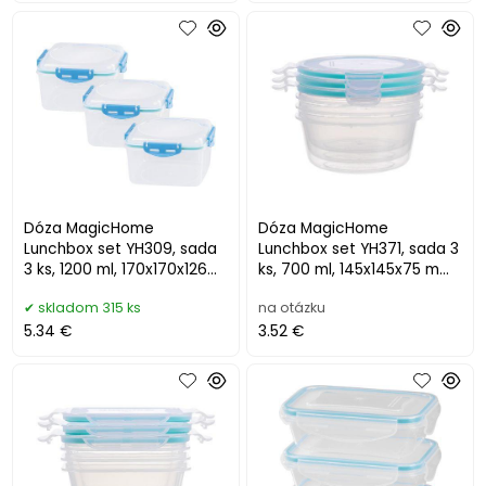
Dóza MagicHome
Dóza MagicHome
Lunchbox set YH309, sada
Lunchbox set YH371, sada 3
3 ks, 1200 ml, 170x170x126
ks, 700 ml, 145x145x75 mm,
mm, štvorcová, Clip
okrúhla, Clip
skladom 315 ks
na otázku
5.34 €
3.52 €