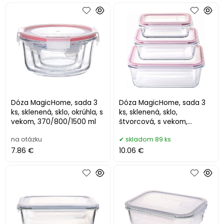
Dóza MagicHome, sada 3
Dóza MagicHome, sada 3
ks, sklenená, sklo, okrúhla, s
ks, sklenená, sklo,
vekom, 370/800/1500 ml
štvorcová, s vekom,
450/1000/1900 ml
na otázku
skladom 89 ks
7.86 €
10.06 €