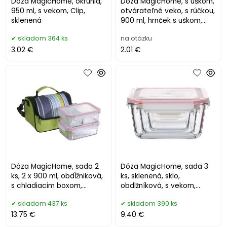
Dóza MagicHome, okrúhla,
Dóza MagicHome, s uškom,
950 ml, s vekom, Clip,
otvárateľné veko, s rúčkou,
sklenená
900 ml, hrnček s uškom,
hrnček 168x138x104 mm
skladom 364 ks
na otázku
3.02 €
2.01 €
Dóza MagicHome, sada 2
Dóza MagicHome, sada 3
ks, 2 x 900 ml, obdĺžniková,
ks, sklenená, sklo,
s chladiacim boxom,
obdlžníková, s vekom,
termobox, termo taška,
400/900/1900 ml
skladom 437 ks
skladom 390 ks
sklen
13.75 €
9.40 €