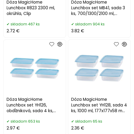
Dóza MagicHome
Dóza MagicHome
Lunchbox R823 2300 ml,
Lunchbox set MB41, sada 3
okrúhla, Clip
ks, 700/1300/2100 ml,
obdĺžniková, otvárateľné
skladom 467 ks
skladom 904 ks
veko
2.72 €
3.82 €
Dóza MagicHome
Dóza MagicHome
Lunchbox set YH126,
Lunchbox set YH128, sada 4
obdĺžniková, sada 4 ks,
ks, 1000 ml, 177x177x58 mm,
1000 ml, 215x155x55 mm
štvorcová, Clip
skladom 653 ks
skladom 65 ks
2.97 €
2.36 €