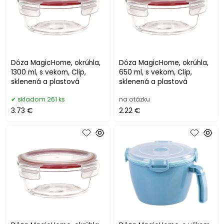
Dóza MagicHome, okrúhla,
Dóza MagicHome, okrúhla,
1300 ml, s vekom, Clip,
650 ml, s vekom, Clip,
sklenená a plastová
sklenená a plastová
skladom 261 ks
na otázku
3.73 €
2.22 €