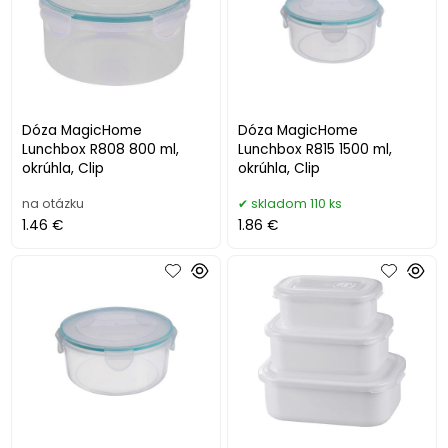
Dóza MagicHome
Dóza MagicHome
Lunchbox R808 800 ml,
Lunchbox R815 1500 ml,
okrúhla, Clip
okrúhla, Clip
na otázku
skladom 110 ks
1.46 €
1.86 €