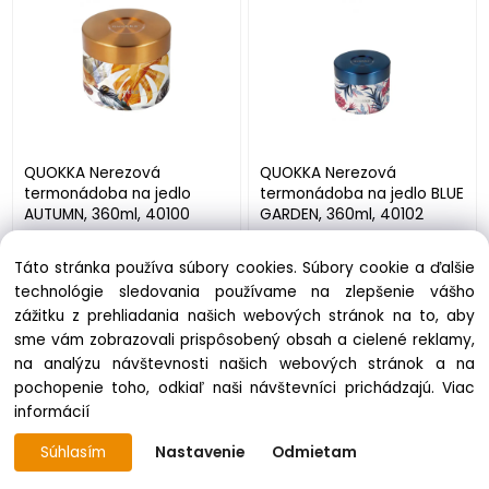
QUOKKA Nerezová
QUOKKA Nerezová
termonádoba na jedlo
termonádoba na jedlo BLUE
AUTUMN, 360ml, 40100
GARDEN, 360ml, 40102
skladom 12 ks
skladom 12 ks
Táto stránka používa súbory cookies. Súbory cookie a ďalšie
19.89 €
19.89 €
technológie sledovania používame na zlepšenie vášho
zážitku z prehliadania našich webových stránok na to, aby
sme vám zobrazovali prispôsobený obsah a cielené reklamy,
DODATOČNÁ ZĽAVA - 10%
DODATOČNÁ ZĽAVA - 10%
na analýzu návštevnosti našich webových stránok a na
pochopenie toho, odkiaľ naši návštevníci prichádzajú.
Viac
informácií
Súhlasím
Nastavenie
Odmietam