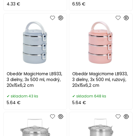
4.33 €
6.55 €
Obedár MagicHome LB933,
Obedár MagicHome LB933,
3 dielny, 3x 500 ml, modrý,
3 dielny, 3x 500 ml, ružový,
20x15x6,2 cm
20x15x6,2 cm
skladom 43 ks
skladom 648 ks
5.64 €
5.64 €