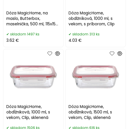
Dóza MagicHome, na
Dóza MagicHome,
maslo, Butterbox,
obdlžníková, 1000 ml, s
maselnička, 500 ml, 115x155
vekom, s príborom, Clip
mm
skladom 1497 ks
skladom 313 ks
3.62 €
4.03 €
Dóza MagicHome,
Dóza MagicHome,
obdĺžniková, 1000 ml, s
obdĺžniková, 1500 ml, s
vekom, Clip, sklenená
vekom, Clip, sklenená
skladom 1506 ks
skladom 616 ks