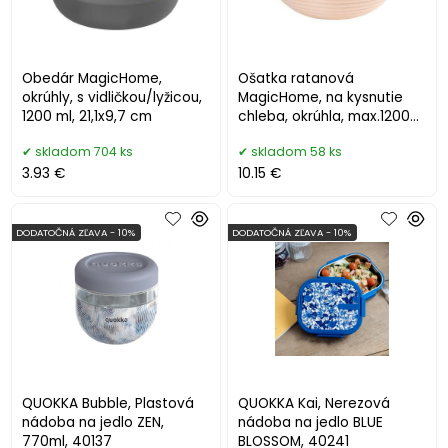
Obedár MagicHome,
Ošatka ratanová
okrúhly, s vidličkou/lyžicou,
MagicHome, na kysnutie
1200 ml, 21,1x9,7 cm
chleba, okrúhla, max.1200
g, 28x8 cm
skladom 704 ks
skladom 58 ks
3.93 €
10.15 €
DODATOČNÁ ZĽAVA - 10%
DODATOČNÁ ZĽAVA - 10%
QUOKKA Bubble, Plastová
QUOKKA Kai, Nerezová
nádoba na jedlo ZEN,
nádoba na jedlo BLUE
770ml, 40137
BLOSSOM, 40241