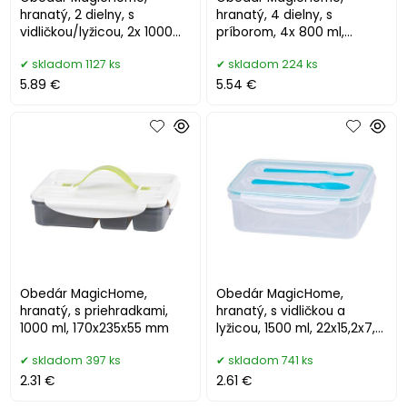
hranatý, 2 dielny, s
hranatý, 4 dielny, s
vidličkou/lyžicou, 2x 1000
príborom, 4x 800 ml,
ml, 20,8x13,5x12,4 cm
160x195x260 mm
skladom 1127 ks
skladom 224 ks
5.89 €
5.54 €
Obedár MagicHome,
Obedár MagicHome,
hranatý, s priehradkami,
hranatý, s vidličkou a
1000 ml, 170x235x55 mm
lyžicou, 1500 ml, 22x15,2x7,6
cm
skladom 397 ks
skladom 741 ks
2.31 €
2.61 €