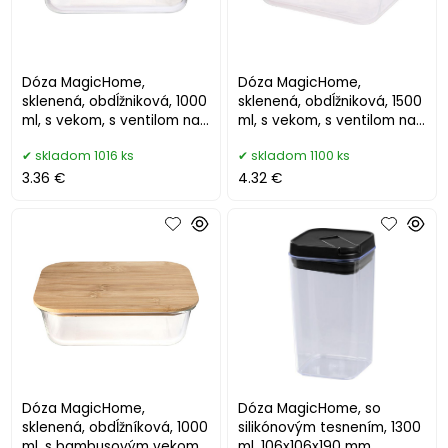
Dóza MagicHome,
Dóza MagicHome,
sklenená, obdĺžniková, 1000
sklenená, obdĺžniková, 1500
ml, s vekom, s ventilom na
ml, s vekom, s ventilom na
odvetrávanie
odvetrávanie
skladom 1016 ks
skladom 1100 ks
3.36 €
4.32 €
Dóza MagicHome,
Dóza MagicHome, so
sklenená, obdĺžníková, 1000
silikónovým tesnením, 1300
ml, s bambusovým vekom
ml, 106x106x190 mm,