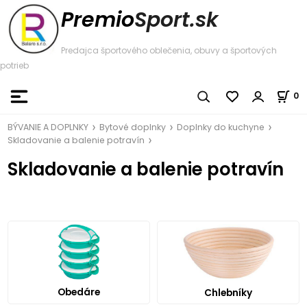
Premio
Sport.sk
Predajca športového oblečenia, obuvy a športových
potrieb
0
BÝVANIE A DOPLNKY
Bytové doplnky
Doplnky do kuchyne
Skladovanie a balenie potravín
Skladovanie a balenie potravín
Obedáre
Chlebníky