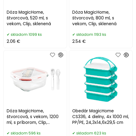
Dóza MagicHome,
Dóza MagicHome,
štvorcová, 520 ml, s
štvorcová, 800 ml, s
vekom, Clip, sklenená
vekom, Clip, sklenená
skladom 1099 ks
skladom 1193 ks
2.06 €
2.54 €
Dóza MagicHome,
Obedár MagicHome
štvorcová, s vekom, 1200
CS336, 4 dielny, 4x 1000 ml,
ml, s príborom, Clip,
PP/PE, 24,3x14,6x29,5 cm
sklenená
skladom 596 ks
skladom 623 ks