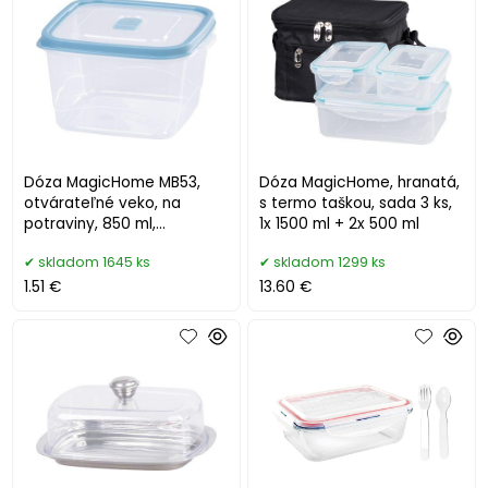
Dóza MagicHome MB53,
Dóza MagicHome, hranatá,
otvárateľné veko, na
s termo taškou, sada 3 ks,
potraviny, 850 ml,
1x 1500 ml + 2x 500 ml
127x139x80 mm
skladom 1645 ks
skladom 1299 ks
1.51 €
13.60 €