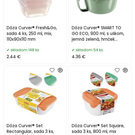
Dóza Curver® Fresh&Go,
Dóza Curver® SMART TO
sada 4 ks, 250 ml, mix,
GO ECO, 900 ml, s uškom,
110x90x110 mm
jemná zelená, hrnček
96x157x157 mm
skladom 148 ks
skladom 54 ks
2.44 €
4.36 €
Dóza Curver® Set
Dóza Curver® Set Square,
Rectangular, sada 3 ks,
sada 3 ks, 800 ml, mix