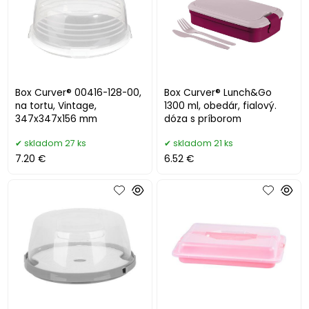
Box Curver® 00416-128-00,
Box Curver® Lunch&Go
na tortu, Vintage,
1300 ml, obedár, fialový.
347x347x156 mm
dóza s príborom
skladom 27 ks
skladom 21 ks
7.20 €
6.52 €