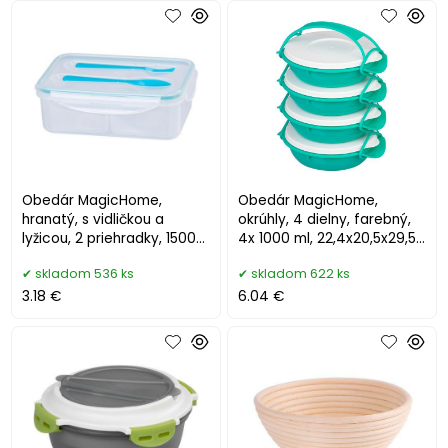
Obedár MagicHome,
Obedár MagicHome,
hranatý, s vidličkou a
okrúhly, 4 dielny, farebný,
lyžicou, 2 priehradky, 1500
4x 1000 ml, 22,4x20,5x29,5
ml, 22x15,2x7,6 cm
cm
skladom 536 ks
skladom 622 ks
3.18 €
6.04 €