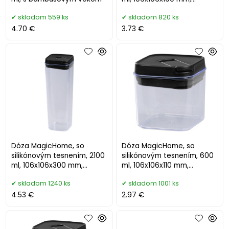
stohovacia
skladom 559 ks
skladom 820 ks
4.70 €
3.73 €
Dóza MagicHome, so
Dóza MagicHome, so
silikónovým tesnením, 2100
silikónovým tesnením, 600
ml, 106x106x300 mm,
ml, 106x106x110 mm,
stohovacia
stohovacia
skladom 1240 ks
skladom 1001 ks
4.53 €
2.97 €