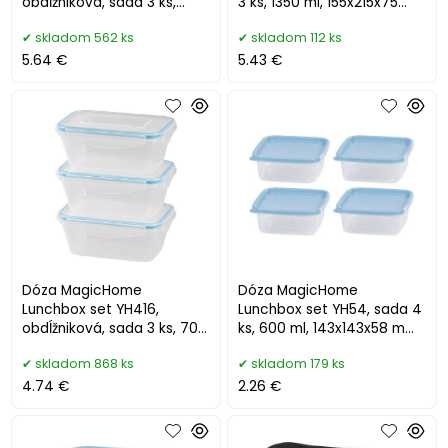
obdĺžniková, sada 3 ks,
3 ks, 1350 ml, 155x215x75
1000 ml, 189x131x77 mm
mm, obdĺžniková, Clip
skladom 562 ks
skladom 112 ks
5.64 €
5.43 €
Dóza MagicHome
Dóza MagicHome
Lunchbox set YH416,
Lunchbox set YH54, sada 4
obdĺžniková, sada 3 ks, 700
ks, 600 ml, 143x143x58 mm,
ml, 172x115x71 mm
štvorcová, Clip
skladom 868 ks
skladom 179 ks
4.74 €
2.26 €