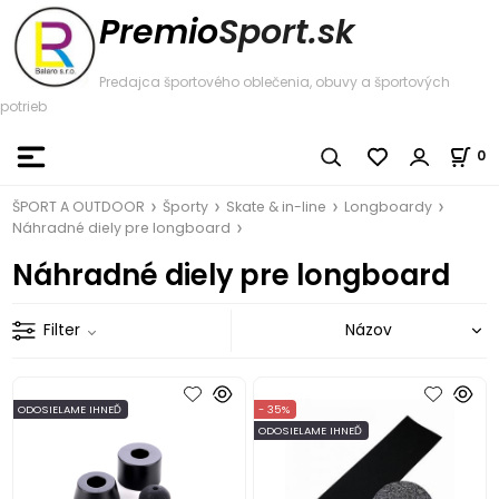
Premio
Sport.sk
Predajca športového oblečenia, obuvy a športových
potrieb
0
ŠPORT A OUTDOOR
Športy
Skate & in-line
Longboardy
Náhradné diely pre longboard
Náhradné diely pre longboard
Filter
ODOSIELAME IHNEĎ
- 35%
ODOSIELAME IHNEĎ