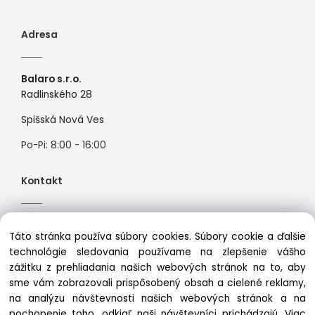
Adresa
Balaro s.r.o.
Radlinského 28
Spišská Nová Ves
Po-Pi: 8:00 - 16:00
Kontakt
Tel:
+421944526099
Táto stránka používa súbory cookies. Súbory cookie a ďalšie
Mail:
info@premiosport.sk
technológie sledovania používame na zlepšenie vášho
zážitku z prehliadania našich webových stránok na to, aby
sme vám zobrazovali prispôsobený obsah a cielené reklamy,
na analýzu návštevnosti našich webových stránok a na
pochopenie toho, odkiaľ naši návštevníci prichádzajú.
Viac