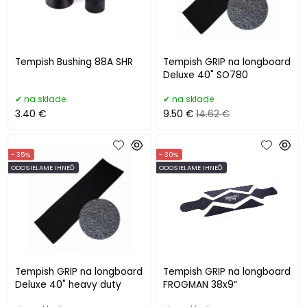
Tempish Bushing 88A SHR
Tempish GRIP na longboard
Deluxe 40" SO780
na sklade
na sklade
3.40 €
9.50 €
14.62 €
- 35%
- 30%
ODOSIELAME IHNEĎ
ODOSIELAME IHNEĎ
Tempish GRIP na longboard
Tempish GRIP na longboard
Deluxe 40" heavy duty
FROGMAN 38x9“