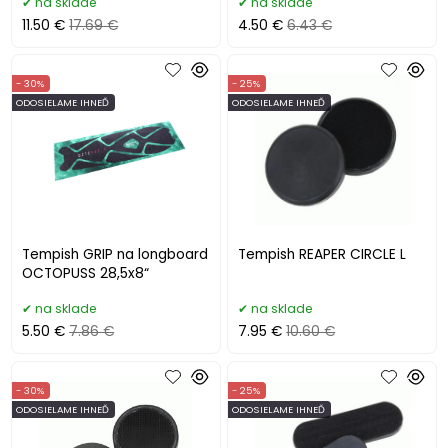
na sklade
na sklade
11.50 €
17.69 €
4.50 €
6.43 €
- 30%
- 25%
ODOSIELAME IHNEĎ
ODOSIELAME IHNEĎ
Tempish GRIP na longboard
Tempish REAPER CIRCLE L
OCTOPUSS 28,5x8“
na sklade
na sklade
5.50 €
7.86 €
7.95 €
10.60 €
- 30%
- 25%
ODOSIELAME IHNEĎ
ODOSIELAME IHNEĎ