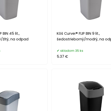
 BIN 45 lit.,
Kôš Curver® FLIP BIN 9 lit.,
ý/žltý, na odpad
šedostrieborný/modrý, na o
s
skladom 35 ks
5.37 €