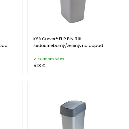
Kôš Curver® FLIP BIN 9 lit.,
dpad
šedostrieborný/zelený, na odpad
skladom 63 ks
5.18 €