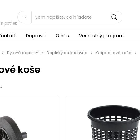
h potrieb
Kontakt
Doprava
O nás
Vernostný program
Bytové doplnky
Doplnky do kuchyne
Odpadkové koše
ové koše