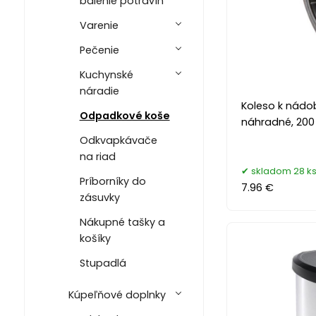
balenie potravín
Varenie
Pečenie
Kuchynské
náradie
Koleso k nádo
Odpadkové koše
náhradné, 20
Odkvapkávače
na riad
skladom 28 k
Príborníky do
7.96 €
zásuvky
Nákupné tašky a
košíky
Stupadlá
Kúpeľňové doplnky