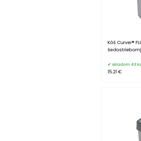
Kôš Curver® FLIP
šedostrieborn
skladom 43 k
15.21 €