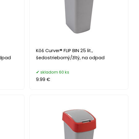
Kôš Curver® FLIP BIN 25 lit.,
odpad
šedostrieborný/žltý, na odpad
skladom 60 ks
9.99 €