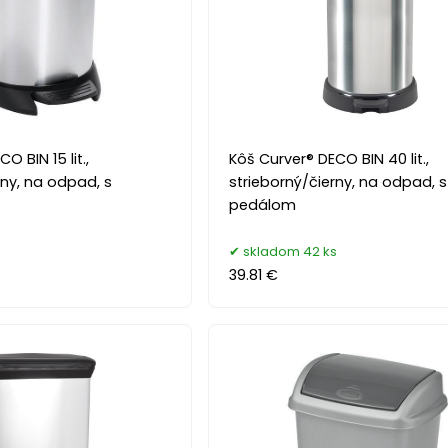
O BIN 15 lit.,
Kôš Curver® DECO BIN 40 lit.,
rny, na odpad, s
strieborný/čierny, na odpad, s
pedálom
skladom 42 ks
39.81 €