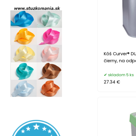
Kôš Curver® DUO
čierny, na od
skladom 5 ks
27.34 €