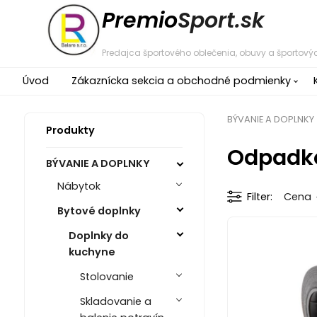
Premio
Sport.sk
Predajca športového oblečenia, obuvy a športovýc
Úvod
Zákaznícka sekcia a obchodné podmienky
BÝVANIE A DOPLNKY
Produkty
Odpadk
BÝVANIE A DOPLNKY
Nábytok
Filter
Cena
Bytové doplnky
Doplnky do
kuchyne
Stolovanie
Skladovanie a