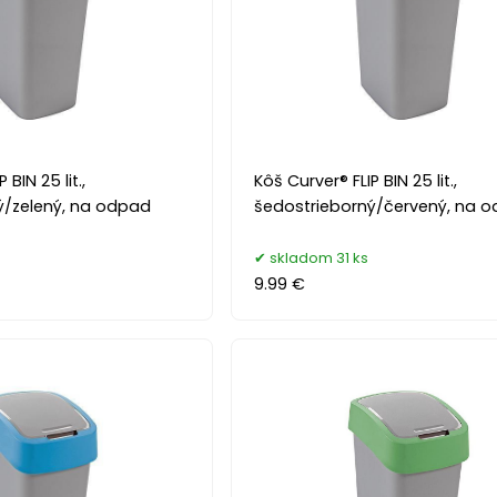
 BIN 25 lit.,
Kôš Curver® FLIP BIN 25 lit.,
ý/zelený, na odpad
šedostrieborný/červený, na 
skladom 31 ks
9.99 €