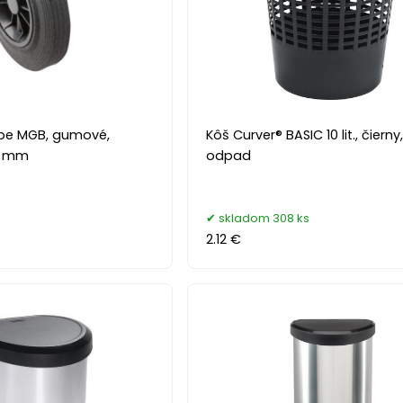
be MGB, gumové,
Kôš Curver® BASIC 10 lit., čierny
0 mm
odpad
s
skladom 308 ks
2.12 €