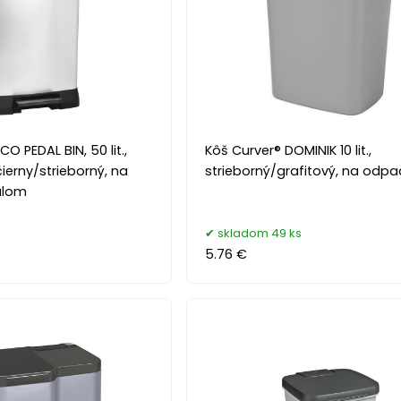
O PEDAL BIN, 50 lit.,
Kôš Curver® DOMINIK 10 lit.,
ierny/strieborný, na
strieborný/grafitový, na odpa
álom
skladom 49 ks
5.76 €