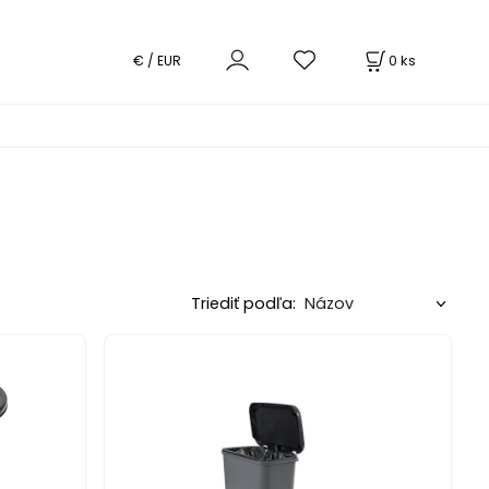
0
ks
€ / EUR
Triediť podľa: