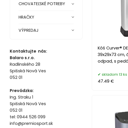
CHOVATEĽSKÉ POTREBY
HRAČKY
VÝPREDAJ
Kôš Curver® DEC
Kontaktujte nás:
39x29x73 cm, č
Balaro s.r.o.
odpad, s ped
Radlinského 28
Spišská Nová Ves
skladom 13 ks
052 01
47.49 €
Prevádzka:
Ing. Straku 1
Spišská Nová Ves
052 01
tel: 0944 526 099
info@premiosport.sk