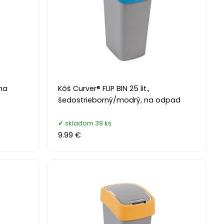
 na
Kôš Curver® FLIP BIN 25 lit.,
šedostrieborný/modrý, na odpad
skladom 39 ks
9.99 €