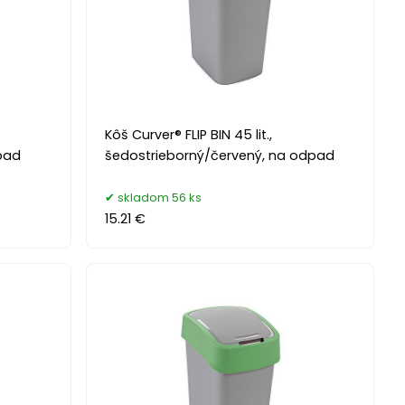
Kôš Curver® FLIP BIN 45 lit.,
pad
šedostrieborný/červený, na odpad
skladom 56 ks
15.21 €