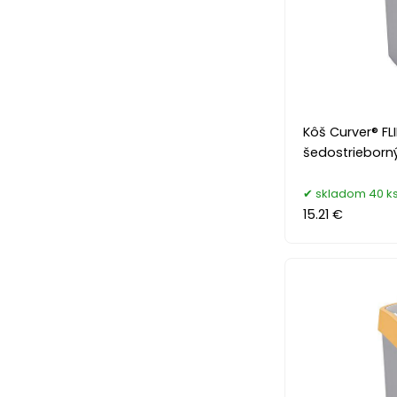
Kôš Curver® FLIP
šedostriebor
skladom 40 k
15.21 €