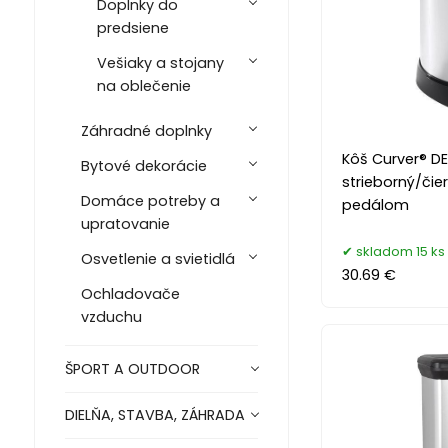
Doplnky do
predsiene
Vešiaky a stojany
na oblečenie
Záhradné doplnky
Kôš Curver® DEC
Bytové dekorácie
strieborný/čie
Domáce potreby a
pedálom
upratovanie
skladom 15 ks
Osvetlenie a svietidlá
30.69 €
Ochladovače
vzduchu
ŠPORT A OUTDOOR
DIELŇA, STAVBA, ZÁHRADA