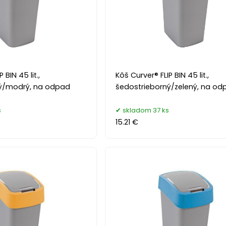
 BIN 45 lit.,
Kôš Curver® FLIP BIN 45 lit.,
ný/modrý, na odpad
šedostrieborný/zelený, na od
s
skladom 37 ks
15.21 €