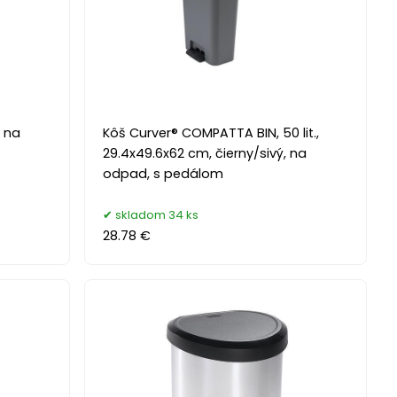
, na
Kôš Curver® COMPATTA BIN, 50 lit.,
29.4x49.6x62 cm, čierny/sivý, na
odpad, s pedálom
skladom 34 ks
28.78 €