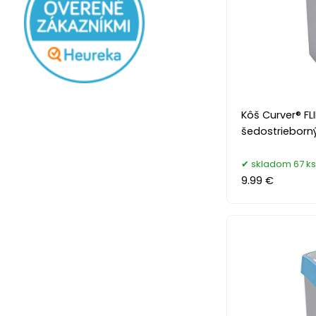
Kôš Curver® FLIP
šedostrieborn
skladom 67 ks
9.99 €