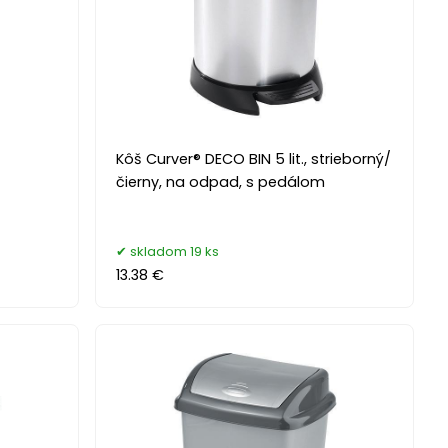
Kôš Curver® DECO BIN 5 lit., strieborný/
čierny, na odpad, s pedálom
skladom 19 ks
13.38 €