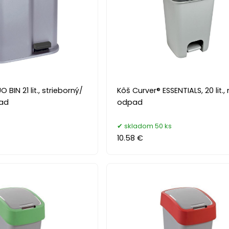
 BIN 21 lit., strieborný/
Kôš Curver® ESSENTIALS, 20 lit.,
pad
odpad
skladom 50 ks
10.58 €