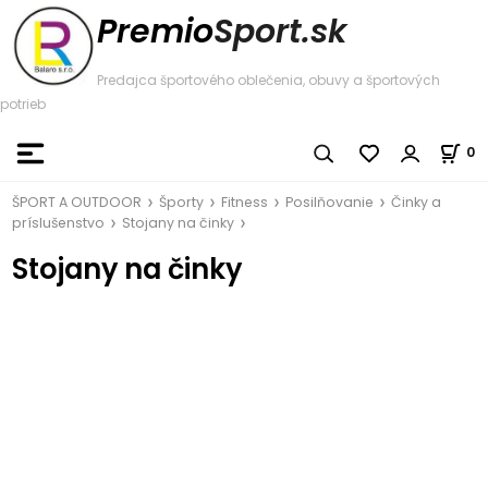
Premio
Sport.sk
Predajca športového oblečenia, obuvy a športových
potrieb
0
ŠPORT A OUTDOOR
Športy
Fitness
Posilňovanie
Činky a
príslušenstvo
Stojany na činky
Stojany na činky