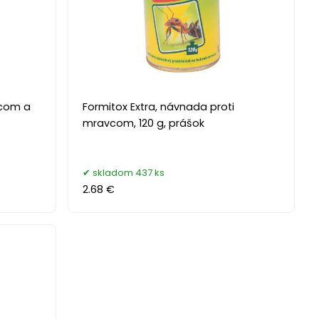
vcom a
Formitox Extra, návnada proti
mravcom, 120 g, prášok
skladom 437 ks
2.68 €