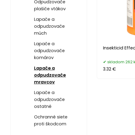
Odpudzovače
plašiče vtákov
Lapače a
odpudzovače
múch
Lapače a
Insekticid Eff
odpudzovače
komárov
skladom 262 
Lapače a
3.32 €
odpudzovače
mravcov
Lapače a
odpudzovače
ostatné
Ochranné siete
proti škodcom