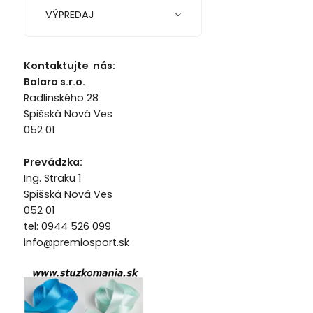
VÝPREDAJ
Kontaktujte nás:
Balaro s.r.o.
Radlinského 28
Spišská Nová Ves
052 01
Prevádzka:
Ing. Straku 1
Spišská Nová Ves
052 01
tel: 0944 526 099
info@premiosport.sk