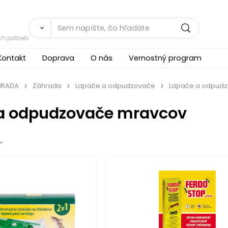
h potrieb
Kontakt
Doprava
O nás
Vernostný program
ÁHRADA
Záhrada
Lapače a odpudzovače
Lapače a odpud
a odpudzovače mravcov