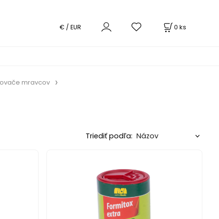
0
ks
€ / EUR
zovače mravcov
Triediť podľa: