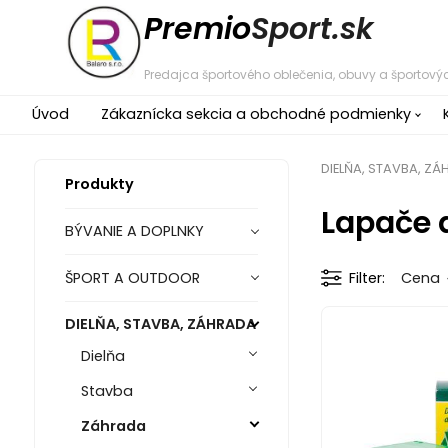
Premio
Sport.sk
Predajca športového oblečenia, obuvy a športovýc
Úvod
Zákaznícka sekcia a obchodné podmienky
DIELŇA, STAVBA, Z
Produkty
Lapače 
BÝVANIE A DOPLNKY
ŠPORT A OUTDOOR
Filter
Cena
DIELŇA, STAVBA, ZÁHRADA
Dielňa
Stavba
Záhrada