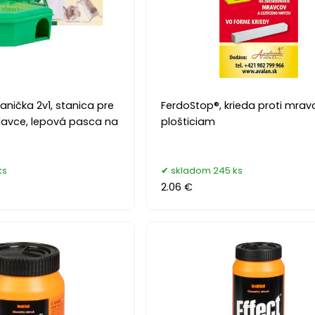
anička 2v1, stanica pre
FerdoStop®, krieda proti mra
davce, lepová pasca na
plošticiam
ks
skladom 245 ks
2.06 €