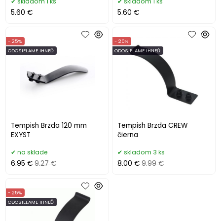
skladom 1 ks
skladom 1 ks
5.60 €
5.60 €
- 25%
- 20%
ODOSIELAME IHNEĎ
ODOSIELAME IHNEĎ
Tempish Brzda 120 mm
Tempish Brzda CREW
EXYST
čierna
na sklade
skladom 3 ks
6.95 €
9.27 €
8.00 €
9.99 €
- 25%
ODOSIELAME IHNEĎ