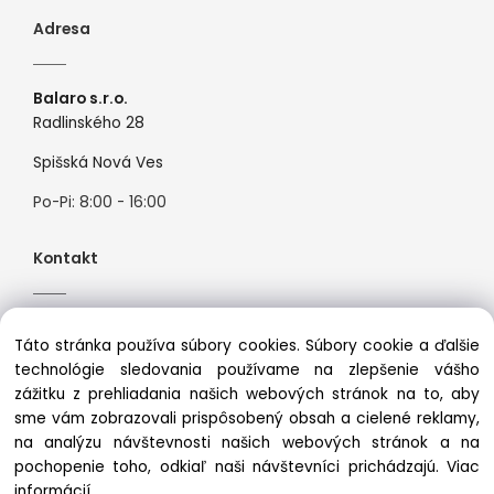
Adresa
Balaro s.r.o.
Radlinského 28
Spišská Nová Ves
Po-Pi: 8:00 - 16:00
Kontakt
Tel:
+421944526099
Táto stránka používa súbory cookies. Súbory cookie a ďalšie
Mail:
info@premiosport.sk
technológie sledovania používame na zlepšenie vášho
zážitku z prehliadania našich webových stránok na to, aby
sme vám zobrazovali prispôsobený obsah a cielené reklamy,
na analýzu návštevnosti našich webových stránok a na
pochopenie toho, odkiaľ naši návštevníci prichádzajú.
Viac
Copyright © 2025 premiosport.sk, All rights reserved
informácií