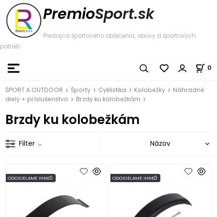
Premio
Sport.sk
Predajca športového oblečenia, obuvy a športových
potrieb
0
ŠPORT A OUTDOOR
Športy
Cyklistika
Kolobežky
Náhradné
diely + príslušenstvo
Brzdy ku kolobežkám
Brzdy ku kolobežkám
Filter
ODOSIELAME IHNEĎ
ODOSIELAME IHNEĎ