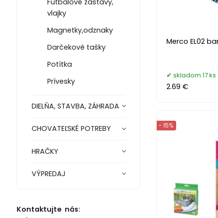
Futbalové zástavy,
vlajky
Magnetky,odznaky
Merco EL02 ban
Darčekové tašky
Potítka
skladom 17 ks
Prívesky
2.69 €
DIELŇA, STAVBA, ZÁHRADA
- 15%
CHOVATEĽSKÉ POTREBY
HRAČKY
VÝPREDAJ
Kontaktujte nás: