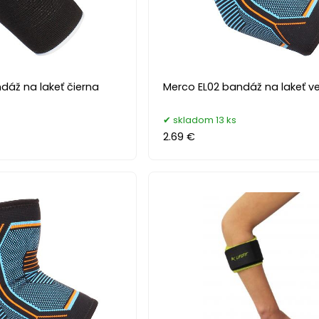
dáž na lakeť čierna
Merco EL02 bandáž na lakeť veľ
skladom 13 ks
2.69 €