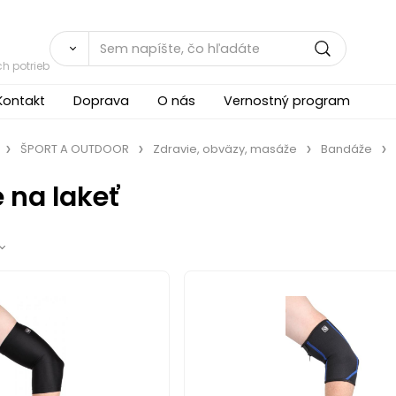
h potrieb
Kontakt
Doprava
O nás
Vernostný program
ŠPORT A OUTDOOR
Zdravie, obväzy, masáže
Bandáže
 na lakeť