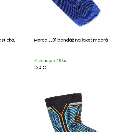
astická,
Merco EL01 bandáž na lakeť modrá
skladom 48 ks
1.30 €