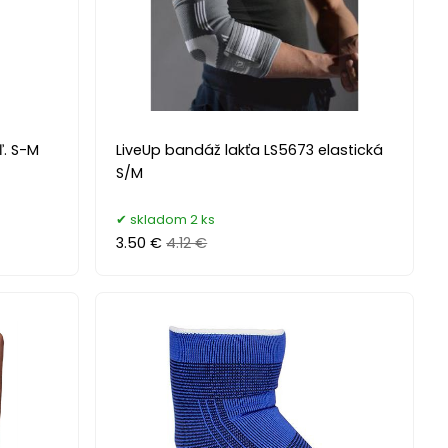
ľ. S-M
LiveUp bandáž lakťa LS5673 elastická
S/M
skladom 2 ks
3.50 €
4.12 €