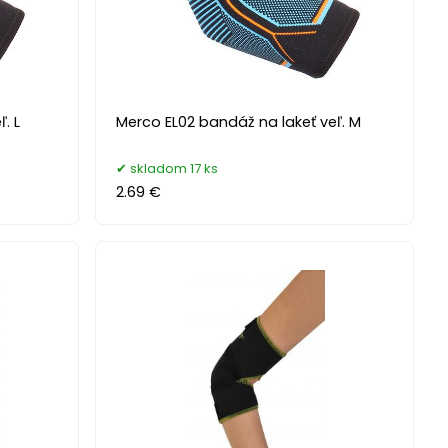
. L
Merco EL02 bandáž na lakeť veľ. M
skladom 17 ks
2.69 €