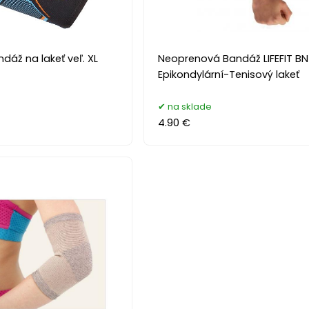
dáž na lakeť veľ. XL
Neoprenová Bandáž LIFEFIT BN
Epikondylární-Tenisový lakeť
na sklade
4.90 €