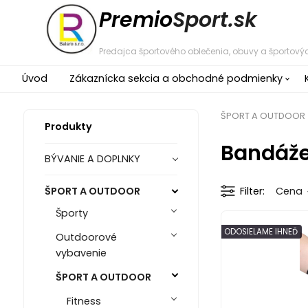
Premio
Sport.sk
Predajca športového oblečenia, obuvy a športovýc
Úvod
Zákaznícka sekcia a obchodné podmienky
ŠPORT A OUTDOOR
Produkty
Bandáže
BÝVANIE A DOPLNKY
ŠPORT A OUTDOOR
Filter
Cena
Športy
ODOSIELAME IHNEĎ
Outdoorové
vybavenie
ŠPORT A OUTDOOR
Fitness