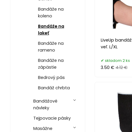
Bandáže na
koleno
Bandáže na
lakeť
LiveUp bandáž 
Bandáže na
veľ. L/XL
rameno
Bandáže na
skladom 2 ks
zápästie
3.50 €
4.12 €
Bedrový pás
Bandáž chrbta
Bandážové
návleky
Tejpovacie pásky
Masážne