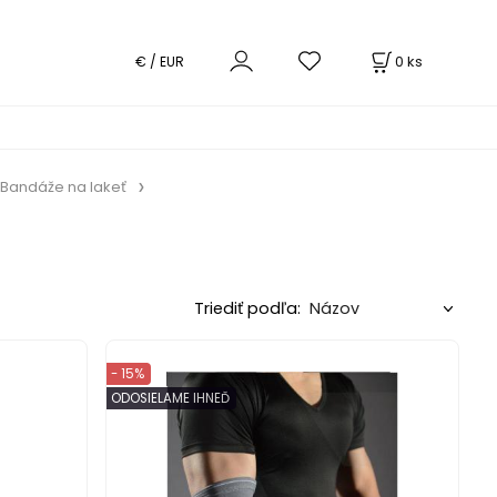
0
ks
€ / EUR
Bandáže na lakeť
Triediť podľa:
- 15%
ODOSIELAME IHNEĎ