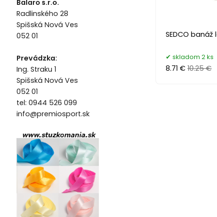
Balaro s.r.o.
Radlinského 28
Spišská Nová Ves
SEDCO banáž 
052 01
skladom 2 ks
Prevádzka:
8.71 €
10.25 €
Ing. Straku 1
Spišská Nová Ves
052 01
tel: 0944 526 099
info@premiosport.sk