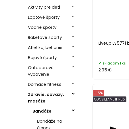
Aktivity pre deti
Loptové športy
Vodné športy
Raketové športy
LiveUp LS5771 b
Atletika, behanie
Bojové športy
skladom 1 ks
Outdoorové
2.95 €
vybavenie
Domáce fitness
- 15%
Zdravie, obväzy,
ODOSIELAME IHNEĎ
masáže
Bandáže
Bandáže na
členok