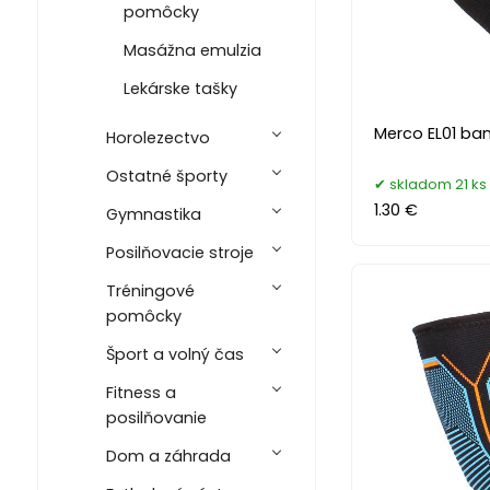
pomôcky
Masážna emulzia
Lekárske tašky
Merco EL01 ban
Horolezectvo
Ostatné športy
skladom 21 ks
1.30 €
Gymnastika
Posilňovacie stroje
Tréningové
pomôcky
Šport a volný čas
Fitness a
posilňovanie
Dom a záhrada