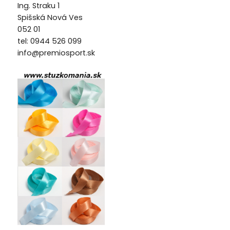
Ing. Straku 1
Spišská Nová Ves
052 01
tel: 0944 526 099
info@premiosport.sk