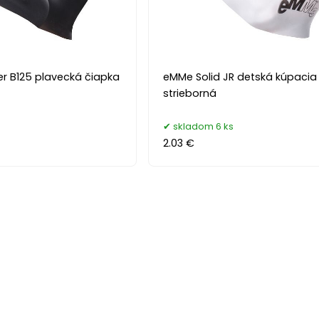
 B125 plavecká čiapka
eMMe Solid JR detská kúpacia
strieborná
s
skladom 6 ks
2.03 €