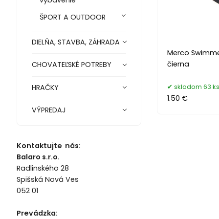
ŠPORT A OUTDOOR
DIELŇA, STAVBA, ZÁHRADA
Merco Swimmer
čierna
CHOVATEĽSKÉ POTREBY
skladom 63 k
HRAČKY
1.50 €
VÝPREDAJ
Kontaktujte nás:
Balaro s.r.o.
Radlinského 28
Spišská Nová Ves
052 01
Prevádzka: