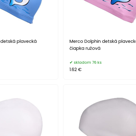
 detská plavecká
Merco Dolphin detská plavec
čiapka ružová
skladom 76 ks
1.62 €