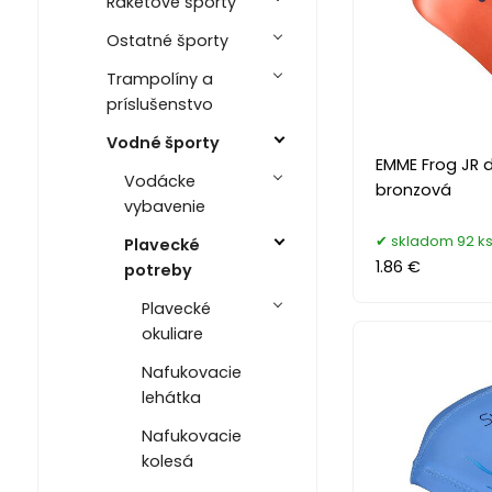
Raketové športy
Ostatné športy
Trampolíny a
príslušenstvo
Vodné športy
EMME Frog JR 
Vodácke
bronzová
vybavenie
skladom 92 k
Plavecké
1.86 €
potreby
Plavecké
okuliare
Nafukovacie
lehátka
Nafukovacie
kolesá