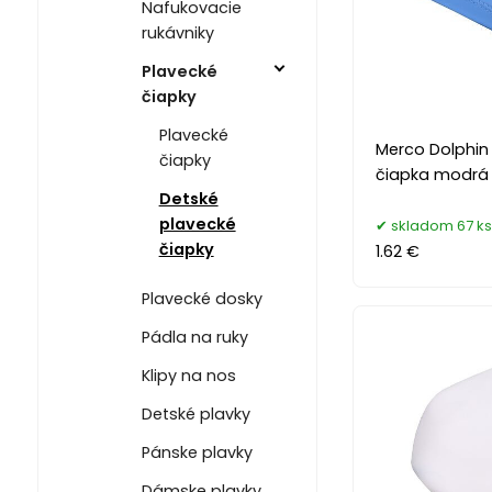
Nafukovacie
rukávniky
Plavecké
čiapky
Plavecké
Merco Dolphin
čiapky
čiapka modrá
Detské
plavecké
skladom 67 ks
čiapky
1.62 €
Plavecké dosky
Pádla na ruky
Klipy na nos
Detské plavky
Pánske plavky
Dámske plavky