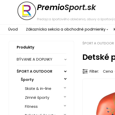
Premio
Sport.sk
Predajca športového oblečenia, obuvy a športovýc
Úvod
Zákaznícka sekcia a obchodné podmienky
ŠPORT A OUTDOOR
Produkty
Detské 
BÝVANIE A DOPLNKY
ŠPORT A OUTDOOR
Filter
Cena
Športy
Skate & in-line
Zimné športy
Fitness