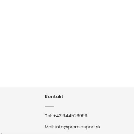
Kontakt
Tel:
+421944526099
Mail:
info@premiosport.sk
s