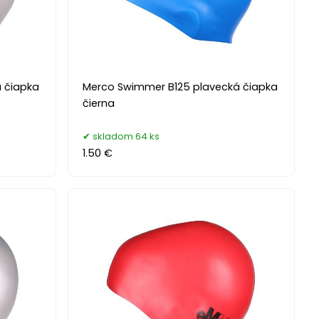
 čiapka
Merco Swimmer B125 plavecká čiapka
čierna
skladom 64 ks
1.50 €