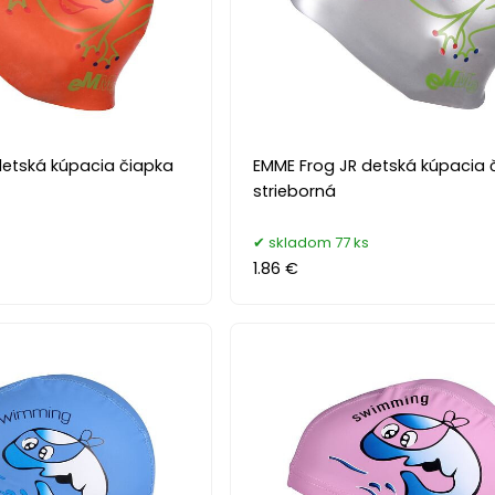
detská kúpacia čiapka
EMME Frog JR detská kúpacia 
strieborná
s
skladom 77 ks
1.86 €