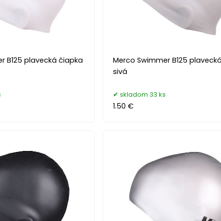
 B125 plavecká čiapka
Merco Swimmer B125 plavecká
sivá
s
skladom 33 ks
1.50 €