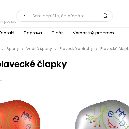
h potrieb
Kontakt
Doprava
O nás
Vernostný program
Športy
Vodné športy
Plavecké potreby
Plavecké čiapk
plavecké čiapky