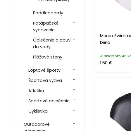
Paddleboardy
Potápačské
vybavenie
Merco Swimmer
Oblečenie a obuv
biela
do vody
skladom 46 k
Plážové stany
1.50 €
Loptové športy
Športová výživa
Atletika
Športové oblečenie
Cyklistika
Outdoorové
vybavenie