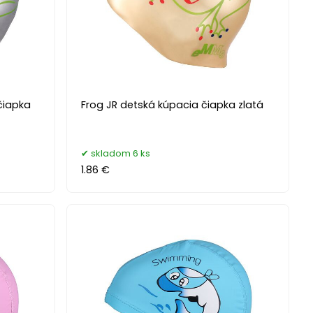
čiapka
Frog JR detská kúpacia čiapka zlatá
skladom 6 ks
1.86 €