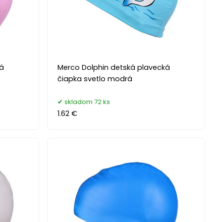
ká
Merco Dolphin detská plavecká
čiapka svetlo modrá
skladom 72 ks
1.62 €