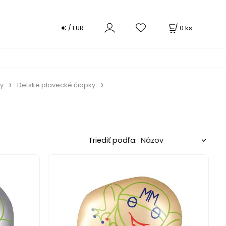
0
ks
€ / EUR
y
Detské plavecké čiapky
Triediť podľa: