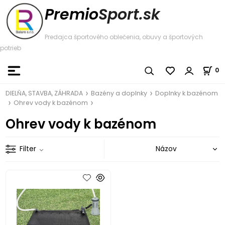
Premio
Sport.sk
Predajca športového oblečenia, obuvy a športových
potrieb
0
DIELŇA, STAVBA, ZÁHRADA
Bazény a doplnky
Doplnky k bazénom
Ohrev vody k bazénom
Ohrev vody k bazénom
Filter