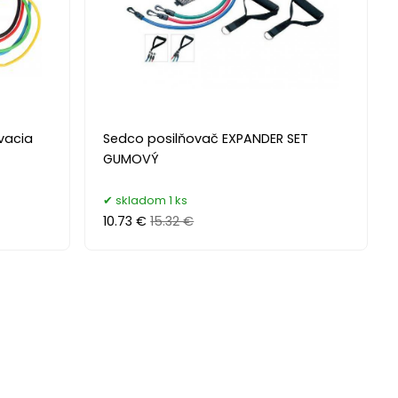
vacia
Sedco posilňovač EXPANDER SET
GUMOVÝ
skladom 1 ks
10.73 €
15.32 €