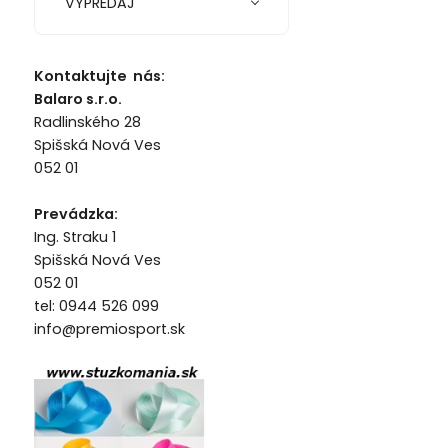
VÝPREDAJ
Kontaktujte nás:
Balaro s.r.o.
Radlinského 28
Spišská Nová Ves
052 01
Prevádzka:
Ing. Straku 1
Spišská Nová Ves
052 01
tel: 0944 526 099
info@premiosport.sk