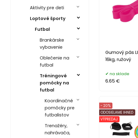
Aktivity pre deti
Loptové športy
Futbal
Brankárske
vybavenie
Gumový pás LI
Oblečenie na
16kg, ružový
futbal
na sklade
Tréningové
6.65 €
pomôcky na
futbal
Koordinačné
- 20%
pomôcky pre
ODOSIELAME IHNEĎ
futbalistov
VÝPREDAJ
Trenažéry,
nahrávača,