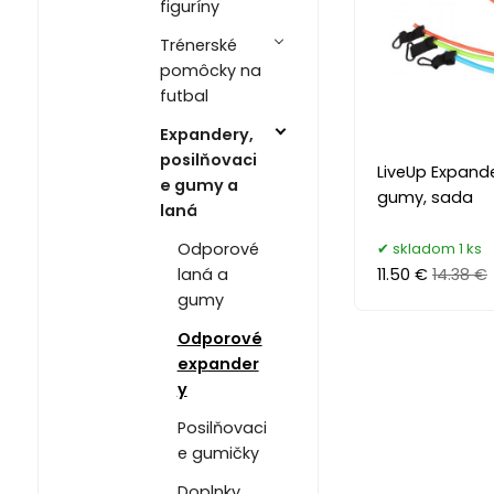
figuríny
Trénerské
pomôcky na
futbal
Expandery,
posilňovaci
LiveUp Expande
e gumy a
gumy, sada
laná
Odporové
skladom 1 ks
laná a
11.50 €
14.38 €
gumy
Odporové
expander
y
Posilňovaci
e gumičky
Doplnky