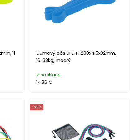
2mm, 11-
Gumový pás LIFEFIT 208x4.5x32mm,
16-38kg, modrý
na sklade
14.86 €
- 30%