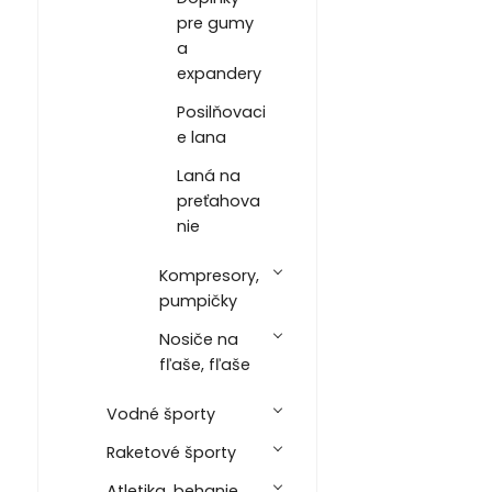
pre gumy
a
expandery
Posilňovaci
e lana
Laná na
preťahova
nie
Kompresory,
pumpičky
Nosiče na
fľaše, fľaše
Vodné športy
Raketové športy
Atletika, behanie