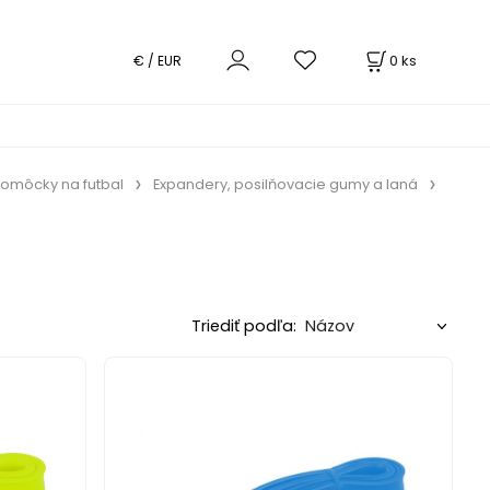
0
ks
€ / EUR
omôcky na futbal
Expandery, posilňovacie gumy a laná
Triediť podľa: