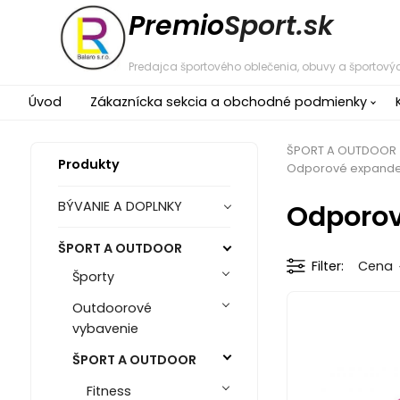
Premio
Sport.sk
Predajca športového oblečenia, obuvy a športovýc
Úvod
Zákaznícka sekcia a obchodné podmienky
ŠPORT A OUTDOOR
Produkty
Odporové expande
Odporov
BÝVANIE A DOPLNKY
ŠPORT A OUTDOOR
Filter
Cena
Športy
Outdoorové
vybavenie
ŠPORT A OUTDOOR
Fitness