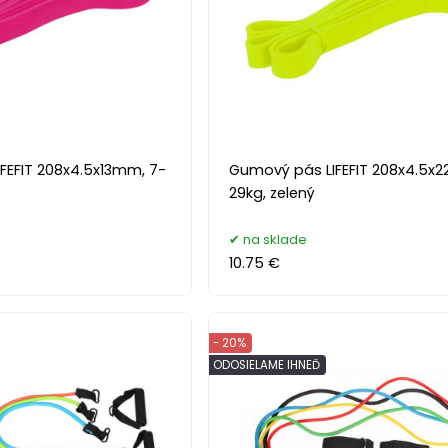
FEFIT 208x4.5x13mm, 7-
Gumový pás LIFEFIT 208x4.5x2
29kg, zelený
na sklade
10.75 €
- 20%
ODOSIELAME IHNEĎ