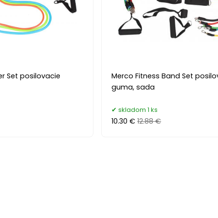
r Set posilovacie
Merco Fitness Band Set posilo
guma, sada
skladom 1 ks
10.30 €
12.88 €