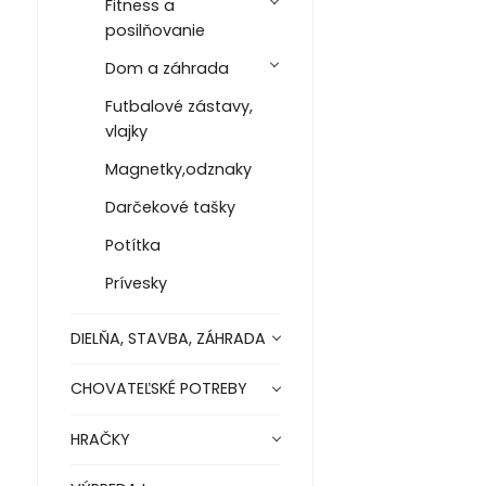
Fitness a
posilňovanie
Dom a záhrada
Futbalové zástavy,
vlajky
Magnetky,odznaky
Darčekové tašky
Potítka
Prívesky
DIELŇA, STAVBA, ZÁHRADA
CHOVATEĽSKÉ POTREBY
HRAČKY