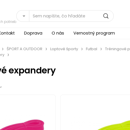
h potrieb
Kontakt
Doprava
O nás
Vernostný program
ŠPORT A OUTDOOR
Loptové športy
Futbal
Tréningové p
ry
é expandery