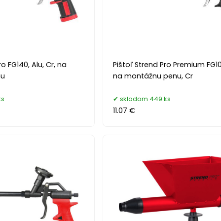
ro FG140, Alu, Cr, na
Pištoľ Strend Pro Premium FG10
nu
na montážnu penu, Cr
ks
skladom 449 ks
11.07 €