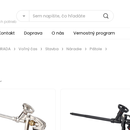
h potrieb
Kontakt
Doprava
O nás
Vernostný program
ÁHRADA
Voľný čas
Stavba
Náradie
Pištole