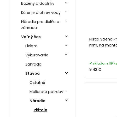
Bazény a doplnky
Kúrenie a ohrev vody
Náradie pre dielňu a
záhradu
Voľný čas
Pištol Strend P
mm, na montá
Elektro
Vykurovanie
skladom 119 k
Záhrada
9.42 €
Stavba
Ostatné
Maliarske potreby
Náradie
Pištole