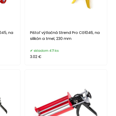
1045, na
Pištoľ výtlačná Strend Pro CG1046, na
silikón a tmel, 230 mm
skladom 471 ks
3.02 €