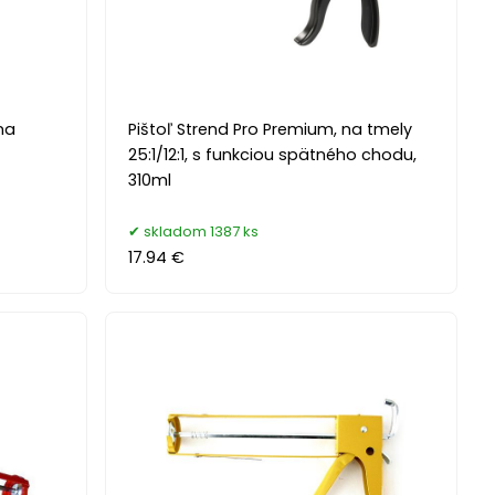
na
Pištoľ Strend Pro Premium, na tmely
25:1/12:1, s funkciou spätného chodu,
310ml
skladom 1387 ks
17.94 €