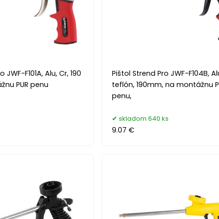
ro JWF-F101A, Alu, Cr, 190
Pištol Strend Pro JWF-F104B, Al
žnu PUR penu
teflón, 190mm, na montážnu 
penu,
s
skladom 640 ks
9.07 €