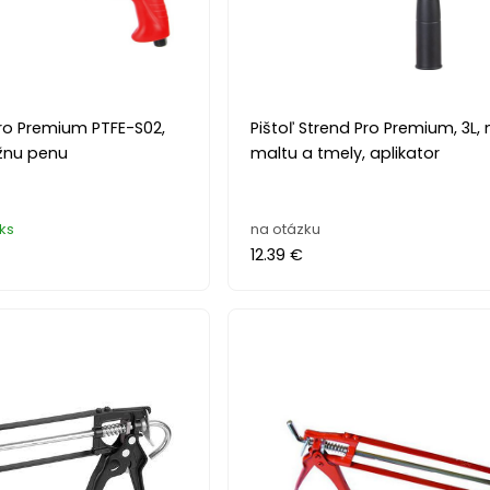
Pro Premium PTFE-S02,
Pištoľ Strend Pro Premium, 3L, 
žnu penu
maltu a tmely, aplikator
ks
na otázku
12.39 €