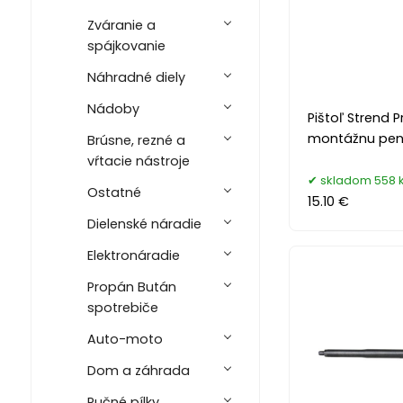
Zváranie a
spájkovanie
Náhradné diely
Nádoby
Pištoľ Strend P
montážnu pe
Brúsne, rezné a
vŕtacie nástroje
skladom 558 
Ostatné
15.10 €
Dielenské náradie
Elektronáradie
Propán Bután
spotrebiče
Auto-moto
Dom a záhrada
Ručné pílky