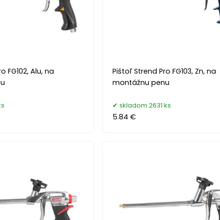
ro FG102, Alu, na
Pištoľ Strend Pro FG103, Zn, na
nu
montážnu penu
ks
skladom 2631 ks
5.84 €