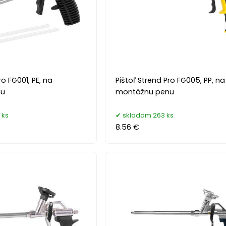
ro FG001, PE, na
Pištoľ Strend Pro FG005, PP, na
nu
montážnu penu
 ks
skladom 263 ks
8.56 €