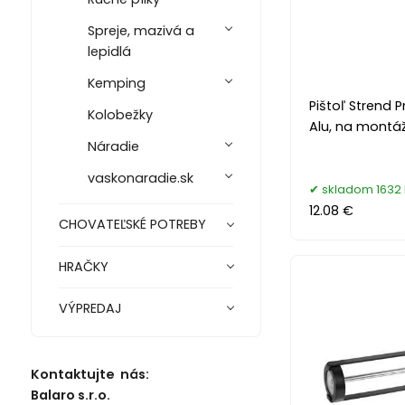
Spreje, mazivá a
lepidlá
Kemping
Pištoľ Strend 
Kolobežky
Alu, na montá
Náradie
vaskonaradie.sk
skladom 1632 
12.08 €
CHOVATEĽSKÉ POTREBY
HRAČKY
VÝPREDAJ
Kontaktujte nás:
Balaro s.r.o.