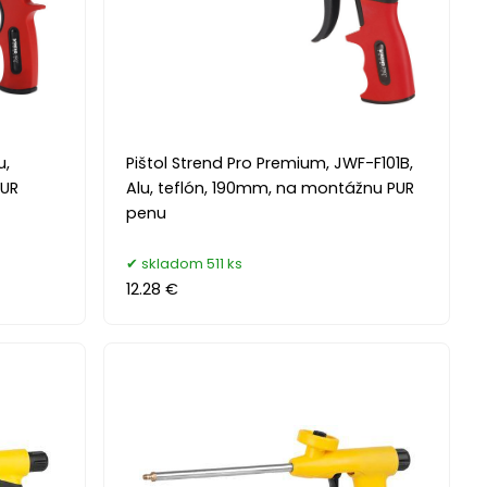
u,
Pištol Strend Pro Premium, JWF-F101B,
PUR
Alu, teflón, 190mm, na montážnu PUR
penu
skladom 511 ks
12.28 €