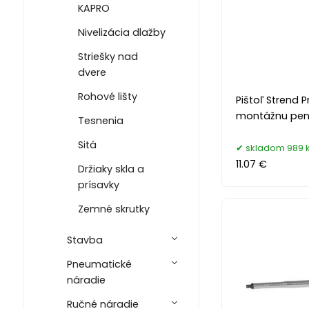
KAPRO
Nivelizácia dlažby
Striešky nad
dvere
Rohové lišty
Pištoľ Strend P
montážnu pe
Tesnenia
Sitá
skladom 989 
11.07 €
Držiaky skla a
prísavky
Zemné skrutky
Stavba
Pneumatické
náradie
Ručné náradie