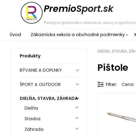
Premio
Sport.sk
Predajca športového oblečenia, obuvy a športovýc
Úvod
Zákaznícka sekcia a obchodné podmienky
DIELŇA, STAVBA, Z
Produkty
Pištole
BÝVANIE A DOPLNKY
ŠPORT A OUTDOOR
Filter
Cena
DIELŇA, STAVBA, ZÁHRADA
Dielňa
Stavba
Záhrada