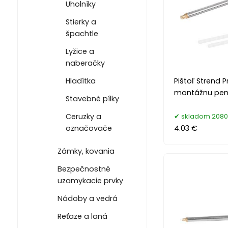
Uholníky
Stierky a
špachtle
Lyžice a
naberačky
Pištoľ Strend P
Hladítka
montážnu pe
Stavebné pílky
skladom 2080
Ceruzky a
4.03 €
označovače
Zámky, kovania
Bezpečnostné
uzamykacie prvky
Nádoby a vedrá
Reťaze a laná