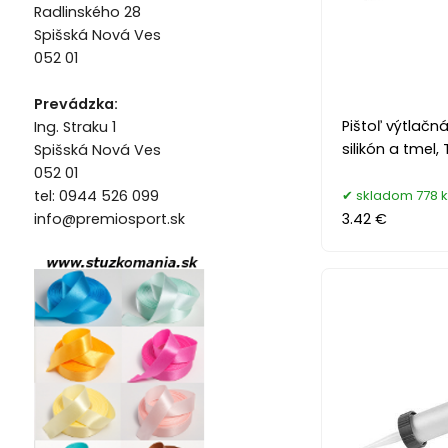
Radlinského 28
Spišská Nová Ves
052 01
Prevádzka:
Pištoľ výtlačn
Ing. Straku 1
silikón a tmel,
Spišská Nová Ves
052 01
skladom 778 k
tel: 0944 526 099
3.42 €
info@premiosport.sk