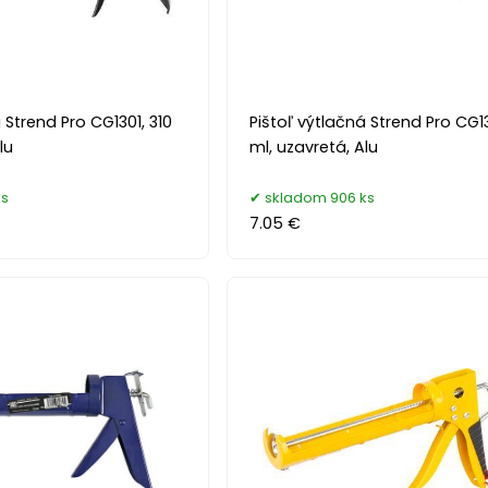
 Strend Pro CG1301, 310
Pištoľ výtlačná Strend Pro CG1
lu
ml, uzavretá, Alu
ks
skladom 906 ks
7.05 €