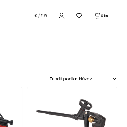
0
ks
€ / EUR
Triediť podľa: