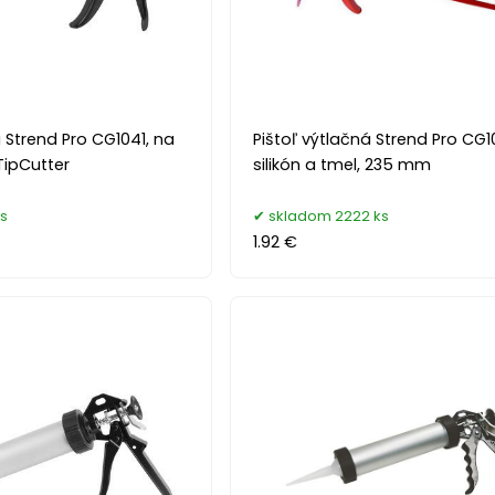
á Strend Pro CG1041, na
Pištoľ výtlačná Strend Pro CG
 TipCutter
silikón a tmel, 235 mm
s
skladom 2222 ks
1.92 €