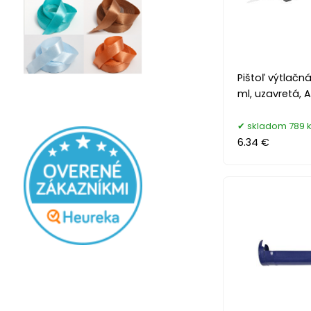
Pištoľ výtlačná
ml, uzavretá, A
skladom 789 
6.34 €