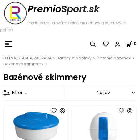
Premio
Sport.sk
Predajca športového oblečenia, obuvy a športových
potrieb
0
DIELŇA, STAVBA, ZÁHRADA
Bazény a doplnky
Čistenie bazénov
Bazénové skimmery
Bazénové skimmery
Filter