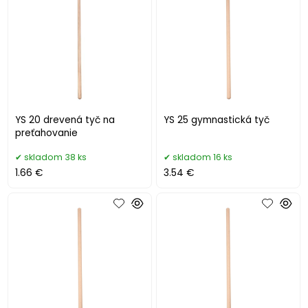
YS 20 drevená tyč na
YS 25 gymnastická tyč
preťahovanie
skladom 38 ks
skladom 16 ks
1.66 €
3.54 €