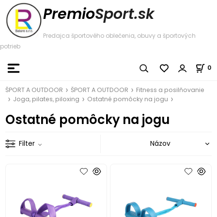
Premio
Sport.sk
Predajca športového oblečenia, obuvy a športových
potrieb
0
ŠPORT A OUTDOOR
ŠPORT A OUTDOOR
Fitness a posilňovanie
Joga, pilates, piloxing
Ostatné pomôcky na jogu
Ostatné pomôcky na jogu
Filter