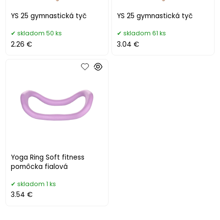
YS 25 gymnastická tyč
YS 25 gymnastická tyč
skladom 50 ks
skladom 61 ks
2.26 €
3.04 €
Yoga Ring Soft fitness
pomôcka fialová
skladom 1 ks
3.54 €