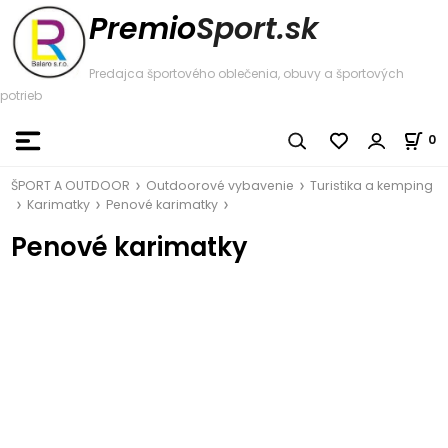
Premio
Sport.sk
Predajca športového oblečenia, obuvy a športových
potrieb
0
ŠPORT A OUTDOOR
Outdoorové vybavenie
Turistika a kemping
Karimatky
Penové karimatky
Penové karimatky