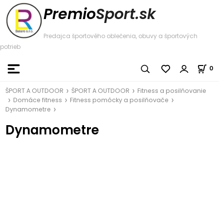
Premio
Sport.sk
Predajca športového oblečenia, obuvy a športových
potrieb
0
ŠPORT A OUTDOOR
ŠPORT A OUTDOOR
Fitness a posilňovanie
Domáce fitness
Fitness pomôcky a posilňovače
Dynamometre
Dynamometre