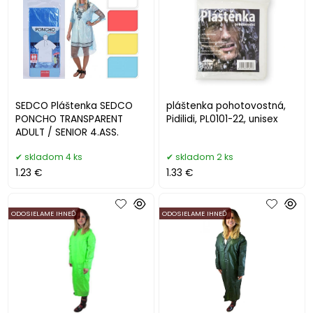
SEDCO Pláštenka SEDCO
pláštenka pohotovostná,
PONCHO TRANSPARENT
Pidilidi, PL0101-22, unisex
ADULT / SENIOR 4.ASS.
skladom 4 ks
skladom 2 ks
1.23 €
1.33 €
ODOSIELAME IHNEĎ
ODOSIELAME IHNEĎ