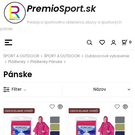
Premio
Sport.sk
Predajca športového oblečenia, obuvy a športových
potrieb
0
ŠPORT A OUTDOOR
ŠPORT A OUTDOOR
Outdoorové vybavenie
Pláštenky
Pláštenky Pánske
Pánske
Filter
ODOSIELAME IHNEĎ
ODOSIELAME IHNEĎ