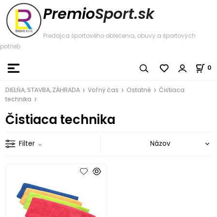
Premio
Sport.sk
Predajca športového oblečenia, obuvy a športových
potrieb
0
DIELŇA, STAVBA, ZÁHRADA
Voľný čas
Ostatné
Čistiaca
technika
Čistiaca technika
Filter