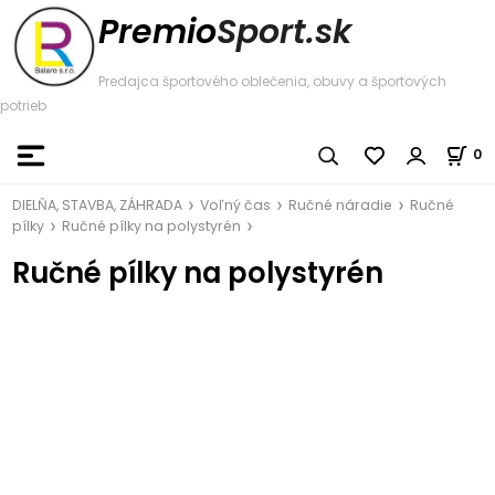
Premio
Sport.sk
Predajca športového oblečenia, obuvy a športových
potrieb
0
DIELŇA, STAVBA, ZÁHRADA
Voľný čas
Ručné náradie
Ručné
pílky
Ručné pílky na polystyrén
Ručné pílky na polystyrén