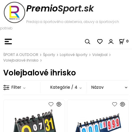
Premio
Sport.sk
Predajca športového oblečenia, obuvy a športových
potrieb
0
ŠPORT A OUTDOOR
Športy
Loptové športy
Volejbal
Volejbalové ihrisko
Volejbalové ihrisko
Filter
Kategórie
/ 4