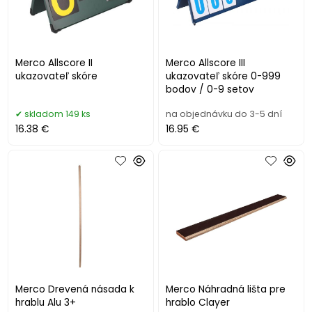
Merco Allscore II
Merco Allscore III
ukazovateľ skóre
ukazovateľ skóre 0-999
bodov / 0-9 setov
skladom 149 ks
na objednávku do 3-5 dní
16.38 €
16.95 €
Merco Drevená násada k
Merco Náhradná lišta pre
hrablu Alu 3+
hrablo Clayer