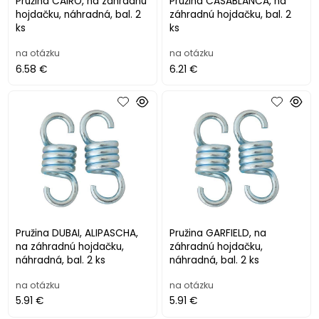
Pružina CAIRO, na záhradnú
Pružina CASABLANCA, na
hojdačku, náhradná, bal. 2
záhradnú hojdačku, bal. 2
ks
ks
na otázku
na otázku
6.58 €
6.21 €
Pružina DUBAI, ALIPASCHA,
Pružina GARFIELD, na
na záhradnú hojdačku,
záhradnú hojdačku,
náhradná, bal. 2 ks
náhradná, bal. 2 ks
na otázku
na otázku
5.91 €
5.91 €