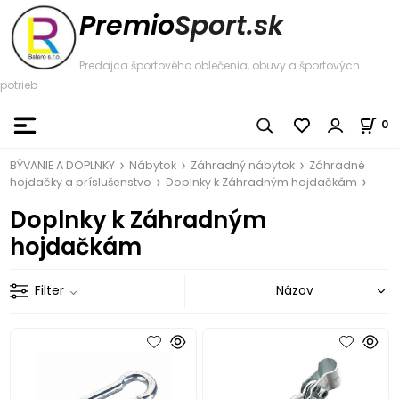
Premio
Sport.sk
Predajca športového oblečenia, obuvy a športových
potrieb
0
BÝVANIE A DOPLNKY
Nábytok
Záhradný nábytok
Záhradné
hojdačky a príslušenstvo
Doplnky k Záhradným hojdačkám
Doplnky k Záhradným
hojdačkám
Filter