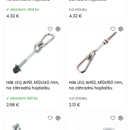
skladom 364 ks
na otázku
4.32 €
4.32 €
Hák LEQ AH91, M12x140 mm,
Hák LEQ AH92, M10x160 mm,
na záhradnú hojdačku
na záhradnú hojdačku
skladom 681 ks
na otázku
2.68 €
2.13 €