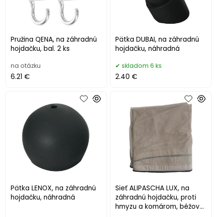
Pružina QENA, na záhradnú
Pätka DUBAI, na záhradnú
hojdačku, bal. 2 ks
hojdačku, náhradná
na otázku
skladom 6 ks
6.21 €
2.40 €
Pätka LENOX, na záhradnú
Sieť ALIPASCHA LUX, na
hojdačku, náhradná
záhradnú hojdačku, proti
hmyzu a komárom, béžová,
náhradná