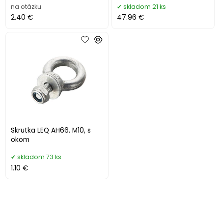
na otázku
skladom 21 ks
2.40 €
47.96 €
Skrutka LEQ AH66, M10, s
okom
skladom 73 ks
1.10 €