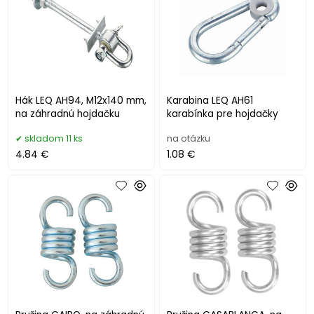
Hák LEQ AH94, M12x140 mm,
Karabina LEQ AH61
na záhradnú hojdačku
karabínka pre hojdačky
skladom 11 ks
na otázku
4.84 €
1.08 €