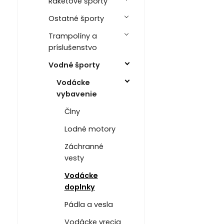
Raketové športy
Ostatné športy
Trampolíny a
príslušenstvo
Vodné športy
Vodácke
vybavenie
Člny
Lodné motory
Záchranné
vesty
Vodácke
doplnky
Pádla a vesla
Vodácke vrecia