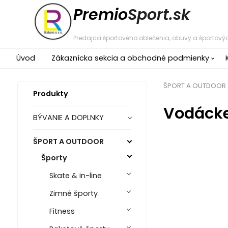
Premio
Sport.sk
Predajca športového oblečenia, obuvy a športovýc
Úvod
Zákaznícka sekcia a obchodné podmienky
ŠPORT A OUTDOOR
Produkty
Vodácke
BÝVANIE A DOPLNKY
ŠPORT A OUTDOOR
Športy
Skate & in-line
Zimné športy
Fitness