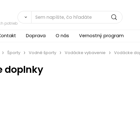
h potrieb
Kontakt
Doprava
O nás
Vernostný program
Športy
Vodné športy
Vodácke vybavenie
Vodácke do
 doplnky