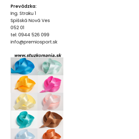
Prevádzka:
Ing. Straku 1
Spišská Nová Ves
052 01
tel: 0944 526 099
info@premiosport.sk