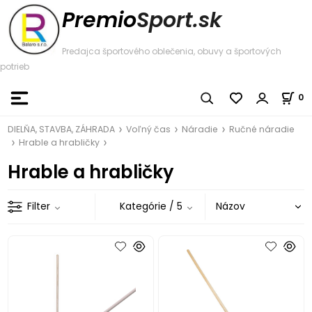
Premio
Sport.sk
Predajca športového oblečenia, obuvy a športových
potrieb
0
DIELŇA, STAVBA, ZÁHRADA
Voľný čas
Náradie
Ručné náradie
Hrable a hrabličky
Hrable a hrabličky
Filter
Kategórie
/ 5