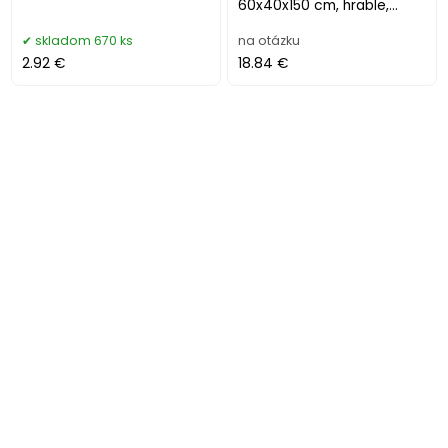
60x40x150 cm, hrable,
nivelačné
skladom 670 ks
na otázku
2.92 €
18.84 €