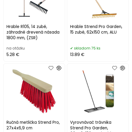
Hrable R105, 14 zubé,
Hrable Strend Pro Garden,
záhradné drevená násada
15 zubé, 62x150 cm, ALU
1800 mm, (ZSR)
na otázku
skladom 75 ks
5.28 €
13.89 €
Ručná metlička Strend Pro,
Vyrovnávač trávnika
27x4x6,9 cm
Strend Pro Garden,