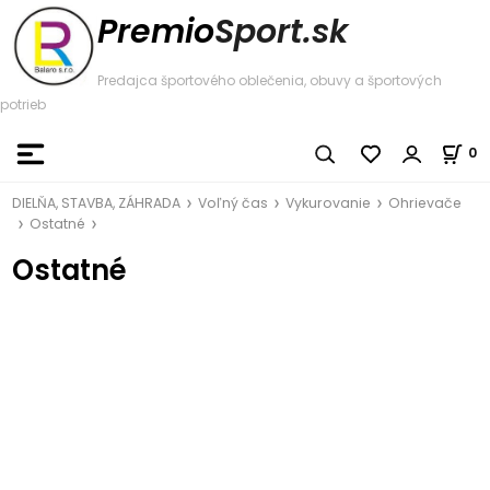
Premio
Sport.sk
Predajca športového oblečenia, obuvy a športových
potrieb
0
DIELŇA, STAVBA, ZÁHRADA
Voľný čas
Vykurovanie
Ohrievače
Ostatné
Ostatné