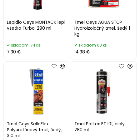
Lepidlo Ceys MONTACK lepí
Tmel Ceys AGUA STOP
všetko Turbo, 290 ml
Hydroizolačný tmel, šedý 1
kg
skladom 174 ks
skladom 60 ks
7.30 €
14.38 €
Tmel Ceys SellaFlex
Tmel Pattex FT 101, biely,
Polyuretánový tmel, šedý,
280 ml
310 ml