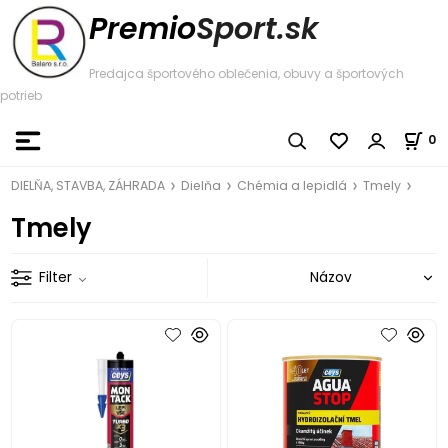
Premio
Sport.sk
Predajca športového oblečenia, obuvy a športových
potrieb
0
DIELŇA, STAVBA, ZÁHRADA
Dielňa
Chémia a lepidlá
Tmely
Tmely
Filter