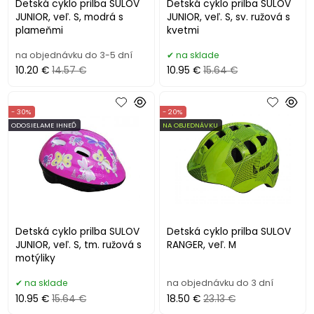
Detská cyklo prilba SULOV
Detská cyklo prilba SULOV
JUNIOR, veľ. S, modrá s
JUNIOR, veľ. S, sv. ružová s
plameňmi
kvetmi
na objednávku do 3-5 dní
na sklade
10.20 €
14.57 €
10.95 €
15.64 €
- 30%
- 20%
ODOSIELAME IHNEĎ
NA OBJEDNÁVKU
Detská cyklo prilba SULOV
Detská cyklo prilba SULOV
JUNIOR, veľ. S, tm. ružová s
RANGER, veľ. M
motýliky
na sklade
na objednávku do 3 dní
10.95 €
15.64 €
18.50 €
23.13 €