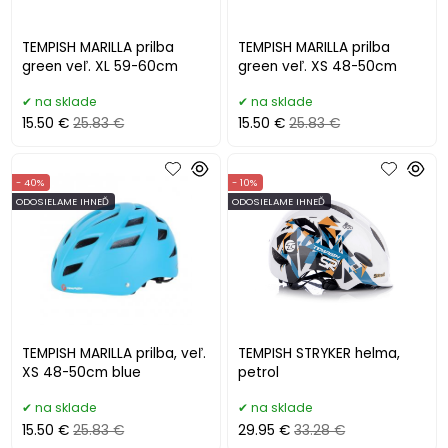
TEMPISH MARILLA prilba
TEMPISH MARILLA prilba
green veľ. XL 59-60cm
green veľ. XS 48-50cm
na sklade
na sklade
15.50 €
25.83 €
15.50 €
25.83 €
- 40%
- 10%
ODOSIELAME IHNEĎ
ODOSIELAME IHNEĎ
TEMPISH MARILLA prilba, veľ.
TEMPISH STRYKER helma,
XS 48-50cm blue
petrol
na sklade
na sklade
15.50 €
25.83 €
29.95 €
33.28 €