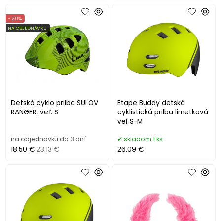
- 20%
NA OBJEDNÁVKU
Detská cyklo prilba SULOV
Etape Buddy detská
RANGER, veľ. S
cyklistická prilba limetková
veľ.S-M
na objednávku do 3 dní
skladom 1 ks
18.50 €
23.13 €
26.09 €