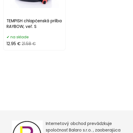
TEMPISH chlapčenská prilba
RAYBOW, veľ. S
na sklade
12.95 €
21.58 €
Internetový obchod prevádzkuje
spoločnosť Balaro s.r.o. , zaoberajúca