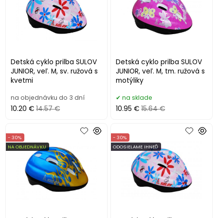
Detská cyklo prilba SULOV
Detská cyklo prilba SULOV
JUNIOR, veľ. M, sv. ružová s
JUNIOR, veľ. M, tm. ružová s
kvetmi
motýliky
na objednávku do 3 dní
na sklade
10.20 €
14.57 €
10.95 €
15.64 €
- 30%
- 30%
NA OBJEDNÁVKU
ODOSIELAME IHNEĎ