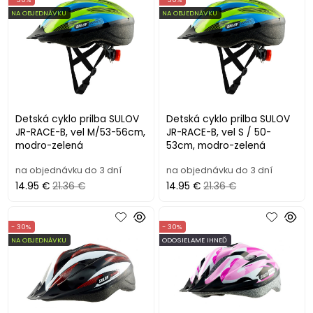
NA OBJEDNÁVKU
NA OBJEDNÁVKU
Detská cyklo prilba SULOV
Detská cyklo prilba SULOV
JR-RACE-B, vel M/53-56cm,
JR-RACE-B, vel S / 50-
modro-zelená
53cm, modro-zelená
na objednávku do 3 dní
na objednávku do 3 dní
14.95 €
21.36 €
14.95 €
21.36 €
- 30%
- 30%
NA OBJEDNÁVKU
ODOSIELAME IHNEĎ