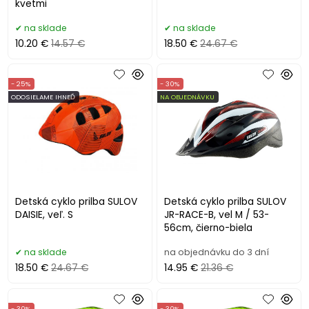
kvetmi
na sklade
na sklade
10.20 €
14.57 €
18.50 €
24.67 €
- 25%
- 30%
ODOSIELAME IHNEĎ
NA OBJEDNÁVKU
Detská cyklo prilba SULOV
Detská cyklo prilba SULOV
DAISIE, veľ. S
JR-RACE-B, vel M / 53-
56cm, čierno-biela
na sklade
na objednávku do 3 dní
18.50 €
24.67 €
14.95 €
21.36 €
- 30%
- 30%