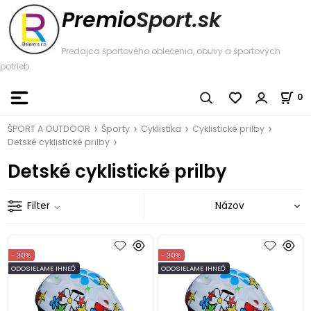
Premio
Sport.sk
Predajca športového oblečenia, obuvy a športových
potrieb
0
ŠPORT A OUTDOOR
Športy
Cyklistika
Cyklistické prilby
Detské cyklistické prilby
Detské cyklistické prilby
Filter
- 30%
- 30%
ODOSIELAME IHNEĎ
ODOSIELAME IHNEĎ