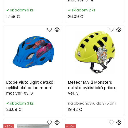
mat veľ. S-M
skladom 6 ks
skladom 2 ks
12.58 €
26.09 €
Etape Pluto Light detská
Meteor MA-2 Monsters
cyklistická prilba modrá
detská cyklistická prilba,
mat veľ. XS-S
veľ. S
skladom 3 ks
na objednávku do 3-5 dní
26.09 €
19.42 €
- 30%
- 40%