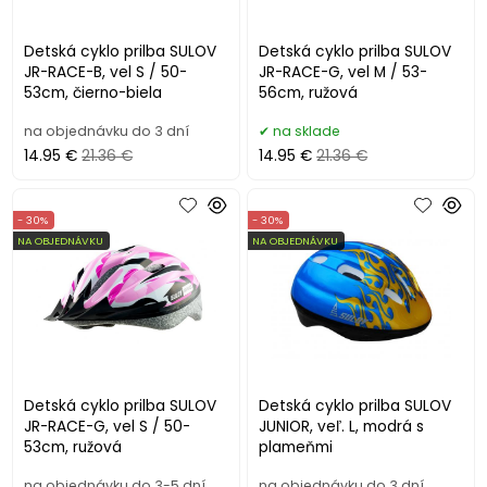
Detská cyklo prilba SULOV
Detská cyklo prilba SULOV
JR-RACE-B, vel S / 50-
JR-RACE-G, vel M / 53-
53cm, čierno-biela
56cm, ružová
na objednávku do 3 dní
na sklade
14.95 €
21.36 €
14.95 €
21.36 €
- 30%
- 30%
NA OBJEDNÁVKU
NA OBJEDNÁVKU
Detská cyklo prilba SULOV
Detská cyklo prilba SULOV
JR-RACE-G, vel S / 50-
JUNIOR, veľ. L, modrá s
53cm, ružová
plameňmi
na objednávku do 3-5 dní
na objednávku do 3 dní