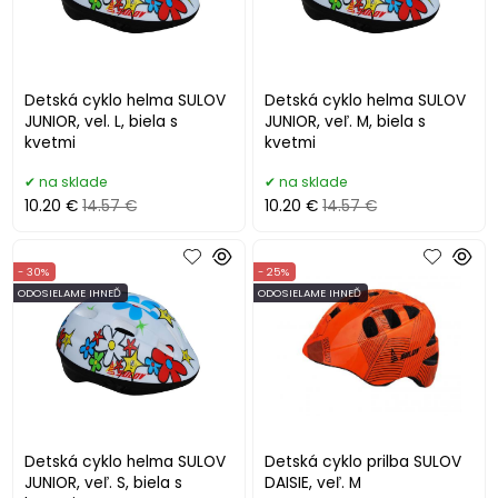
Detská cyklo helma SULOV
Detská cyklo helma SULOV
JUNIOR, vel. L, biela s
JUNIOR, veľ. M, biela s
kvetmi
kvetmi
na sklade
na sklade
10.20 €
14.57 €
10.20 €
14.57 €
- 30%
- 25%
ODOSIELAME IHNEĎ
ODOSIELAME IHNEĎ
Detská cyklo helma SULOV
Detská cyklo prilba SULOV
JUNIOR, veľ. S, biela s
DAISIE, veľ. M