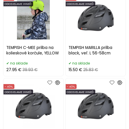
ODOSIELAME IHNEĎ
ODOSIELAME IHNEĎ
TEMPISH C-MEE prilba na
TEMPISH MARILLA prilba
kolieskové korčule, YELLOW
black, veľ. L 56-58cm
na sklade
na sklade
27.95 €
39.93 €
15.50 €
25.83 €
- 40%
- 40%
ODOSIELAME IHNEĎ
ODOSIELAME IHNEĎ