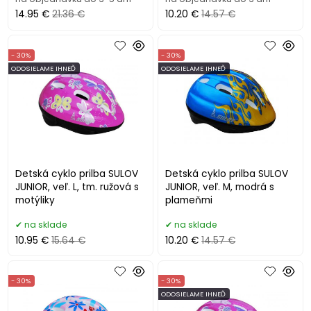
14.95 €
21.36 €
10.20 €
14.57 €
- 30%
- 30%
ODOSIELAME IHNEĎ
ODOSIELAME IHNEĎ
Detská cyklo prilba SULOV
Detská cyklo prilba SULOV
JUNIOR, veľ. L, tm. ružová s
JUNIOR, veľ. M, modrá s
motýliky
plameňmi
na sklade
na sklade
10.95 €
15.64 €
10.20 €
14.57 €
- 30%
- 30%
ODOSIELAME IHNEĎ