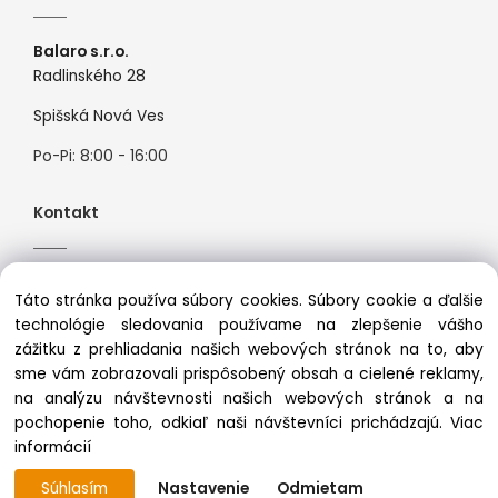
Balaro s.r.o.
Radlinského 28
Spišská Nová Ves
Po-Pi: 8:00 - 16:00
Kontakt
Tel:
+421944526099
Táto stránka používa súbory cookies. Súbory cookie a ďalšie
Mail:
info@premiosport.sk
technológie sledovania používame na zlepšenie vášho
zážitku z prehliadania našich webových stránok na to, aby
sme vám zobrazovali prispôsobený obsah a cielené reklamy,
na analýzu návštevnosti našich webových stránok a na
pochopenie toho, odkiaľ naši návštevníci prichádzajú.
Viac
Copyright © 2025 premiosport.sk, All rights reserved
informácií
Súhlasím
Nastavenie
Odmietam