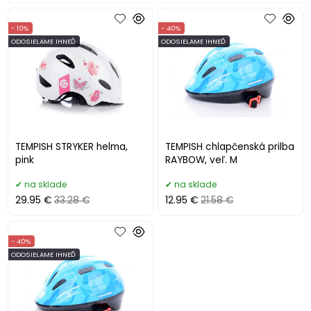
- 10%
- 40%
ODOSIELAME IHNEĎ
ODOSIELAME IHNEĎ
TEMPISH STRYKER helma,
TEMPISH chlapčenská prilba
pink
RAYBOW, veľ. M
na sklade
na sklade
29.95 €
33.28 €
12.95 €
21.58 €
- 40%
ODOSIELAME IHNEĎ