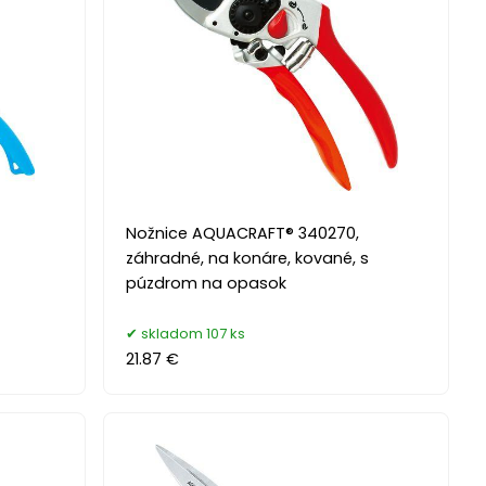
Nožnice AQUACRAFT® 340270,
záhradné, na konáre, kované, s
púzdrom na opasok
skladom 107 ks
21.87 €