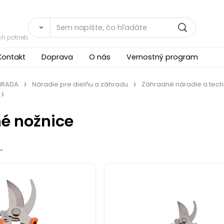
h potrieb
Kontakt
Doprava
O nás
Vernostný program
ÁHRADA
Náradie pre dielňu a záhradu
Záhradné náradie a tech
é nožnice