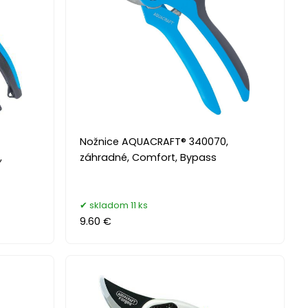
Nožnice AQUACRAFT® 340070,
,
záhradné, Comfort, Bypass
skladom 11 ks
9.60 €