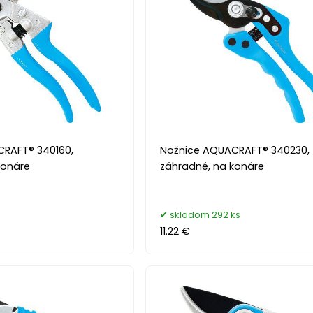
RAFT® 340160,
Nožnice AQUACRAFT® 340230,
konáre
záhradné, na konáre
skladom 292 ks
11.22 €