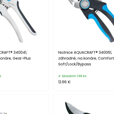
RAFT® 340041,
Nožnice AQUACRAFT® 340061,
onáre, Gear-Plus
záhradné, na konáre, Comfort
Soft/Lock/Bypass
s
skladom 136 ks
12.66 €