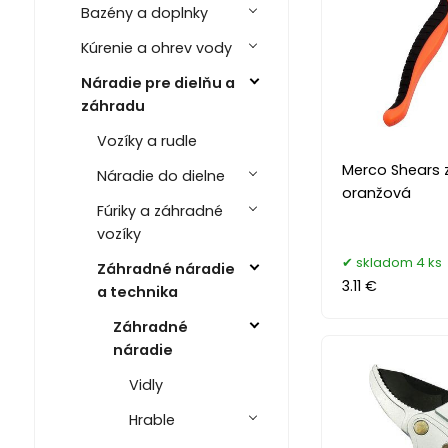
Bazény a doplnky
Kúrenie a ohrev vody
Náradie pre dielňu a
záhradu
Vozíky a rudle
Merco Shears 
Náradie do dielne
oranžová
Fúriky a záhradné
vozíky
skladom 4 ks
Záhradné náradie
3.11 €
a technika
Záhradné
náradie
Vidly
Hrable