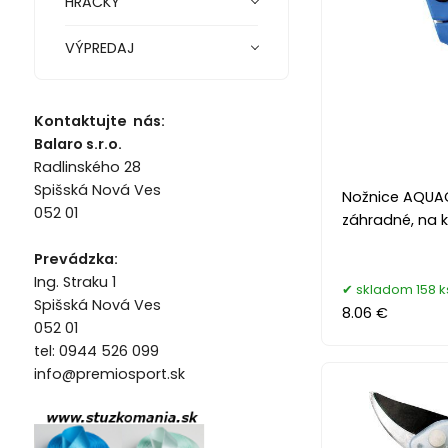
HRAČKY
VÝPREDAJ
Kontaktujte nás:
Balaro s.r.o.
Radlinského 28
Spišská Nová Ves
Nožnice AQUA
052 01
záhradné, na k
Prevádzka:
Ing. Straku 1
skladom 158 k
Spišská Nová Ves
8.06 €
052 01
tel: 0944 526 099
info@premiosport.sk