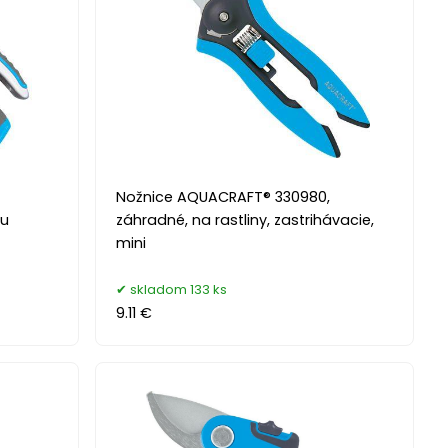
Nožnice AQUACRAFT® 330980,
ou
záhradné, na rastliny, zastrihávacie,
mini
skladom 133 ks
9.11 €