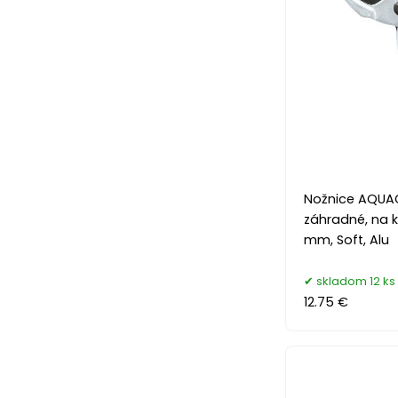
Nožnice AQUAC
záhradné, na k
mm, Soft, Alu
skladom 12 ks
12.75 €