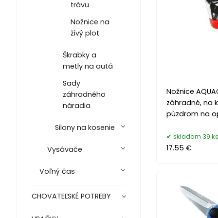
trávu
Nožnice na
živý plot
Škrabky a
metly na autá
Sady
Nožnice AQUA
záhradného
záhradné, na k
náradia
púzdrom na o
Silony na kosenie
skladom 39 k
17.55 €
Vysávače
Voľný čas
CHOVATEĽSKÉ POTREBY