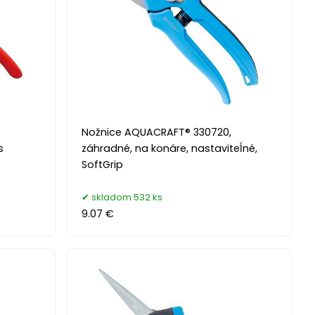
Nožnice AQUACRAFT® 330720,
s
záhradné, na konáre, nastaviteĺné,
SoftGrip
skladom 532 ks
9.07 €