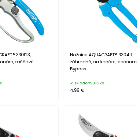
RAFT® 330123,
Nožnice AQUACRAFT® 330411,
konáre, račňové
záhradné, na konáre, econom
Bypass
s
skladom 316 ks
4.99 €