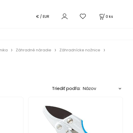
0
ks
€ / EUR
nika
Záhradné náradie
Záhradnícke nožnice
Triediť podľa: