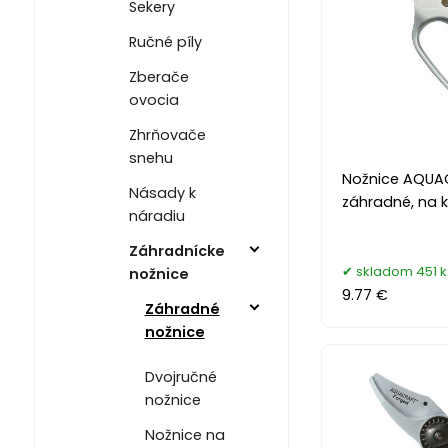
Sekery
Ručné píly
Zberače
ovocia
Zhrňovače
snehu
Nožnice AQUAC
Násady k
záhradné, na 
náradiu
Záhradnícke
skladom 451 k
nožnice
9.77 €
Záhradné
nožnice
Dvojručné
nožnice
Nožnice na