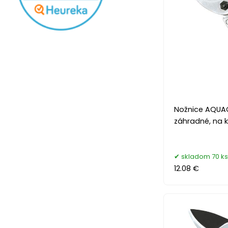
Nožnice AQUAC
záhradné, na 
skladom 70 ks
12.08 €