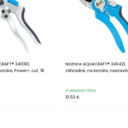
RAFT® 340310,
Nožnice AQUACRAFT® 340421,
onáre, Power+, cut. 18
záhradné, na konáre, nastavit
skladom 131 ks
10.53 €