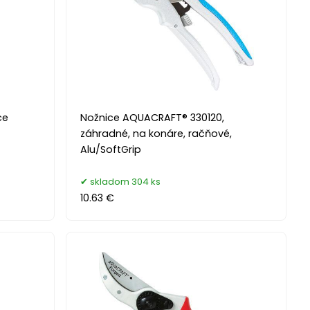
ce
Nožnice AQUACRAFT® 330120,
záhradné, na konáre, račňové,
Alu/SoftGrip
skladom 304 ks
10.63 €