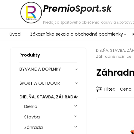
Premio
Sport.sk
Predajca športového oblečenia, obuvy a športovýc
Úvod
Zákaznícka sekcia a obchodné podmienky
DIELŇA, STAVBA, Z
Produkty
Záhradné nožnice
Záhradn
BÝVANIE A DOPLNKY
ŠPORT A OUTDOOR
Filter
Cena
DIELŇA, STAVBA, ZÁHRADA
Dielňa
Stavba
Záhrada