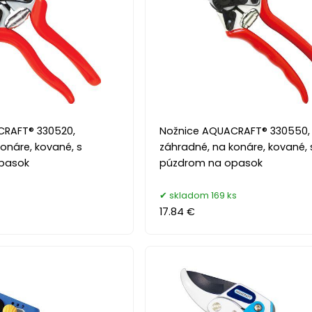
CRAFT® 330520,
Nožnice AQUACRAFT® 330550,
onáre, kované, s
záhradné, na konáre, kované, 
pasok
púzdrom na opasok
s
skladom 169 ks
17.84 €