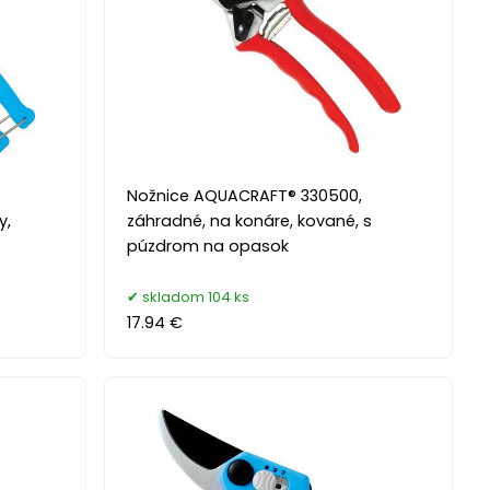
Nožnice AQUACRAFT® 330500,
y,
záhradné, na konáre, kované, s
púzdrom na opasok
skladom 104 ks
17.94 €