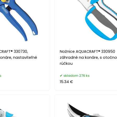
CRAFT® 330730,
Nožnice AQUACRAFT® 330950
onáre, nastaviteľné
záhradné na konáre, s otočn
rúčkou
s
skladom 276 ks
15.34 €