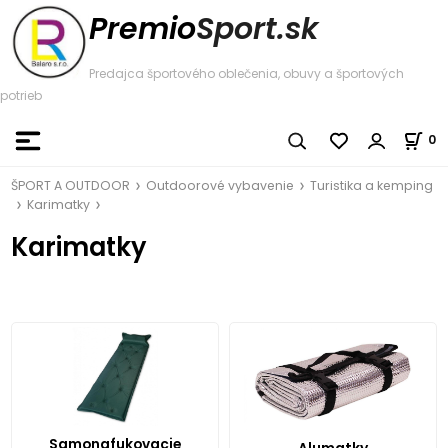
Premio
Sport.sk
Predajca športového oblečenia, obuvy a športových
potrieb
0
ŠPORT A OUTDOOR
Outdoorové vybavenie
Turistika a kemping
Karimatky
Karimatky
Samonafukovacie