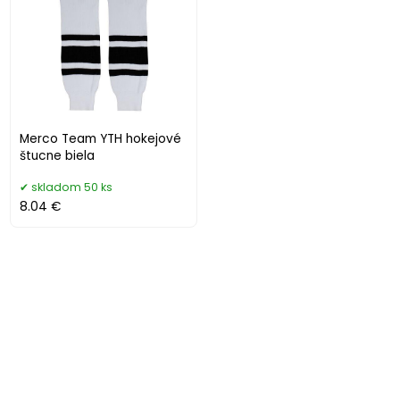
Merco Team YTH hokejové
štucne biela
skladom 50 ks
8.04 €