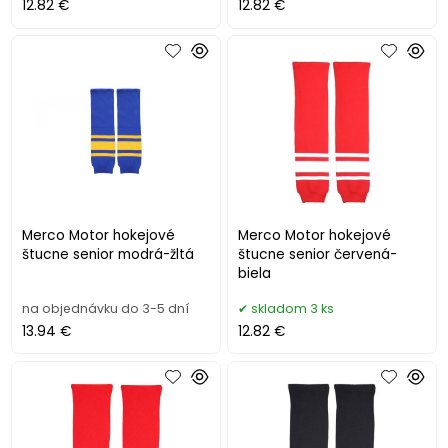
12.82 €
12.82 €
Merco Motor hokejové
Merco Motor hokejové
štucne senior modrá-žltá
štucne senior červená-
biela
na objednávku do 3-5 dní
skladom 3 ks
13.94 €
12.82 €