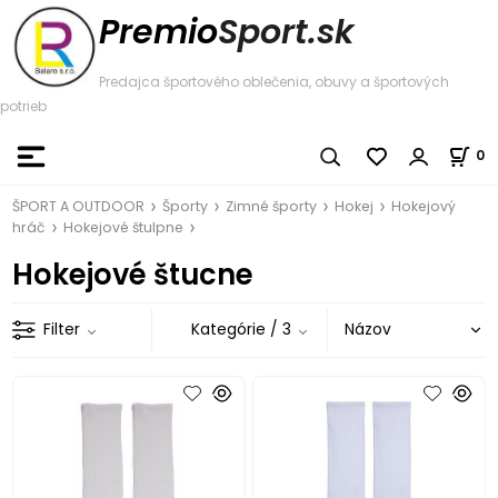
Premio
Sport.sk
Predajca športového oblečenia, obuvy a športových
potrieb
0
ŠPORT A OUTDOOR
Športy
Zimné športy
Hokej
Hokejový
hráč
Hokejové štulpne
Hokejové štucne
Filter
Kategórie
/ 3