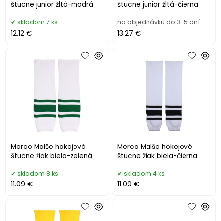
štucne junior žltá-modrá
štucne junior žltá-čierna
skladom 7 ks
na objednávku do 3-5 dní
12.12 €
13.27 €
Merco Malše hokejové
Merco Malše hokejové
štucne žiak biela-zelená
štucne žiak biela-čierna
skladom 8 ks
skladom 4 ks
11.09 €
11.09 €