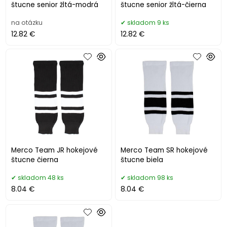
štucne senior žltá-modrá
štucne senior žltá-čierna
na otázku
skladom 9 ks
12.82 €
12.82 €
Merco Team JR hokejové
Merco Team SR hokejové
štucne čierna
štucne biela
skladom 48 ks
skladom 98 ks
8.04 €
8.04 €