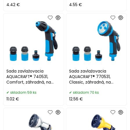
4.42 €
4.55 €
Sada zavlažovacia
Sada zavlažovacia
AQUACRAFT® 740531,
AQUACRAFT® 770531,
Comfort, záhradná, na
Classic, záhradná, na
hadicu, pištoľ 2x vzor, STOP
hadicu, pištoľ X4 vzory,
skladom 59 ks
skladom 70 ks
spojka 1/2",
STOP spojka 1/2"
11.02 €
12.56 €