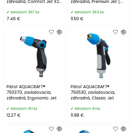
záhradná, Comfort Jet X2
záhradná, Premium Jet (
vzory
Náhrada 256639 )
skladom 367 ks
skladom 363 ks
7.46 €
11.50 €
Pištoľ AQUACRAFT®
Pištoľ AQUACRAFT®
750370, zavlažovacia,
750530, zavlažovacia,
záhradná, Ergonomic Jet
záhradná, Classic Jet
skladom 151 ks
skladom 41 ks
12.27 €
11.98 €