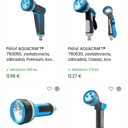
Pištoľ AQUACRAFT®
Pištoľ AQUACRAFT®
760050, zavlažovacia,
760530, zavlažovacia,
záhradná, Premium, kov
záhradná, Classic, kov
(Náhrada 256637)
skladom 190 ks
skladom 179 ks
12.56 €
12.27 €