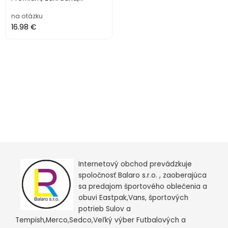
postrekovacia,
na otázku
sprchovacia
16.98 €
Internetový obchod prevádzkuje
spoločnosť Balaro s.r.o. , zaoberajúca
sa predajom športového oblečenia a
obuvi Eastpak,Vans, športových
potrieb Sulov a
Tempish,Merco,Sedco,Veľký výber Futbalových a