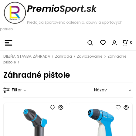
Premio
Sport.sk
Predajca športového oblečenia, obuvy a športových
potrieb
0
DIELŇA, STAVBA, ZÁHRADA
Záhrada
Zavlažovanie
Záhradné
pištole
Záhradné pištole
Filter