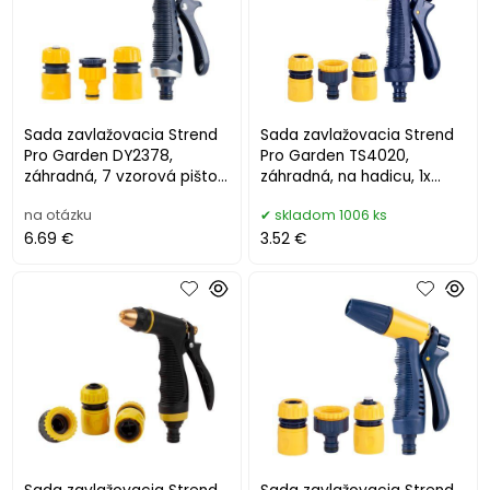
Sada zavlažovacia Strend
Sada zavlažovacia Strend
Pro Garden DY2378,
Pro Garden TS4020,
záhradná, 7 vzorová pištoľ,
záhradná, na hadicu, 1x
spojky, adaptér
pištoľ, 2x spojka, 1x adaptér
na otázku
skladom 1006 ks
6.69 €
3.52 €