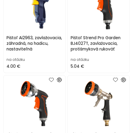
Pištoľ Ai2963, zavlažovacia,
Pištoľ Strend Pro Garden
záhradná, na hadicu,
BJ4027T, zavlažovacia,
nastaviteľná
protišmyková rukoväť
na otázku
na otázku
4.00 €
5.04 €