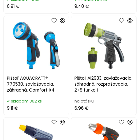
6.91 €
9.40 €
Pištoľ AQUACRAFT®
Pištoľ Ai2933, zavlažovacia,
770530, zavlažovacia,
záhradná, rozprašovacia,
záhradná, Comfort X4
2+8 funkcií
vzory
skladom 362 ks
na otázku
9.11 €
6.96 €