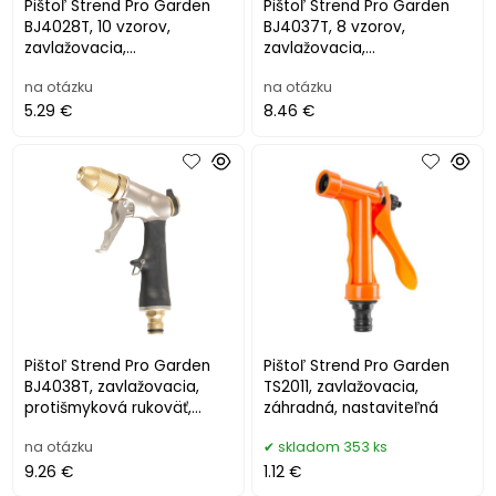
Pištoľ Strend Pro Garden
Pištoľ Strend Pro Garden
BJ4028T, 10 vzorov,
BJ4037T, 8 vzorov,
zavlažovacia,
zavlažovacia,
protišmyková rukoväť
protišmyková rukoväť,
na otázku
na otázku
20x12.8x6 cm
5.29 €
8.46 €
Pištoľ Strend Pro Garden
Pištoľ Strend Pro Garden
BJ4038T, zavlažovacia,
TS2011, zavlažovacia,
protišmyková rukoväť,
záhradná, nastaviteľná
16.6x10.5x3.5 cm,
na otázku
skladom 353 ks
9.26 €
1.12 €