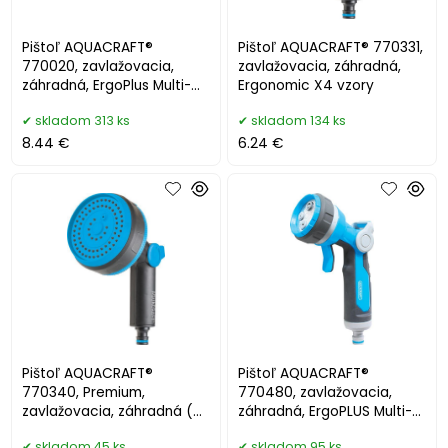
Pištoľ AQUACRAFT®
Pištoľ AQUACRAFT® 770331,
770020, zavlažovacia,
zavlažovacia, záhradná,
záhradná, ErgoPlus Multi-
Ergonomic X4 vzory
Jet
skladom 313 ks
skladom 134 ks
8.44 €
6.24 €
Pištoľ AQUACRAFT®
Pištoľ AQUACRAFT®
770340, Premium,
770480, zavlažovacia,
zavlažovacia, záhradná (
záhradná, ErgoPLUS Multi-
Náhrada 256638)
Jet
skladom 45 ks
skladom 95 ks