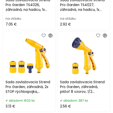
Sada zavlažovacia Strend
Sada zavlažovacia Strend
Pro Garden TS4026,
Pro Garden TS4027,
záhradná, na hadicu, 1x
záhradná, na hadicu, 1x
pištoľ, 2x spojka, 1x adaptér
pištoľ, 2x spojka, 1x
na otázku
na otázku
adaptér, 2
7.05 €
2.92 €
Sada zavlažovacia Strend
Sada zavlažovacia Strend
Pro Garden, záhradná, 2x
Pro Garden, záhradná,
STOP rýchlospojka,
pištoľ 8 vzorov, 1/2
adaptér, pištoľ
rýchlospojka
skladom 1632 ks
skladom 387 ks
3.13 €
2.56 €