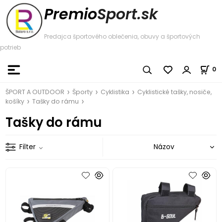
Premio
Sport.sk
Predajca športového oblečenia, obuvy a športových
potrieb
0
ŠPORT A OUTDOOR
Športy
Cyklistika
Cyklistické tašky, nosiče,
košíky
Tašky do rámu
Tašky do rámu
Filter