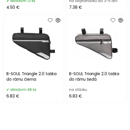
skladom 13 ks
na objednávku do 3-5 dní
4.50 €
7.38 €
B-SOUL Triangle 2.0 taška
B-SOUL Triangle 2.0 taška
do rámu čierna
do rámu šedá
skladom 46 ks
na otázku
6.83 €
6.83 €