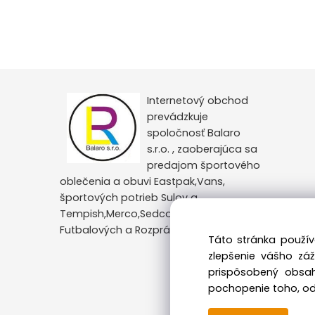
Internetový obchod
prevádzkuje
spoločnosť Balaro
s.r.o. , zaoberajúca sa
predajom športového
oblečenia a obuvi Eastpak,Vans,
športových potrieb Sulov a
Tempish,Merco,Sedco,Veľký výber
Futbalových a Rozprávkových motívov.
Táto stránka použív
zlepšenie vášho zá
prispôsobený obsah
pochopenie toho, odk