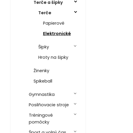
Terče a šípky
Terče
Papierové
Elektronické
Šipky
Hroty na šipky
Žinenky
Spikeball
Gymnastika
Posilňovacie stroje
Tréningové
pomôcky
Šport a volný čas