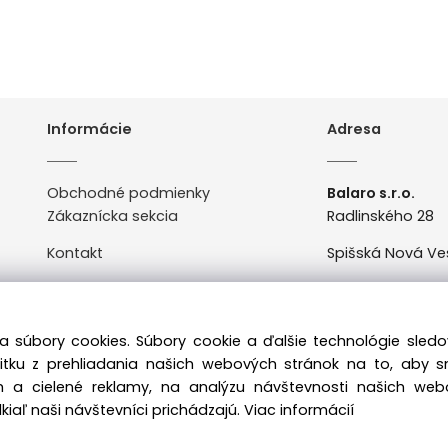
Informácie
Adresa
Obchodné podmienky
Balaro s.r.o.
Zákaznícka sekcia
Radlinského 28
Kontakt
Spišská Nová Ve
Odstúpenie od zmluvy
Po-Pi: 8:00 - 16:0
a súbory cookies. Súbory cookie a ďalšie technológie sle
žitku z prehliadania našich webových stránok na to, aby 
 a cielené reklamy, na analýzu návštevnosti našich we
iaľ naši návštevníci prichádzajú.
Viac informácií