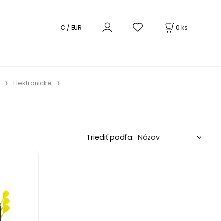
0
ks
€ / EUR
Elektronické
Triediť podľa: