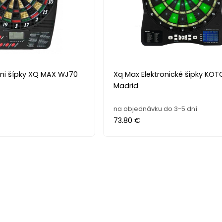
ini šípky XQ MAX WJ70
Xq Max Elektronické šipky KOT
Madrid
na objednávku do 3-5 dní
73.80 €