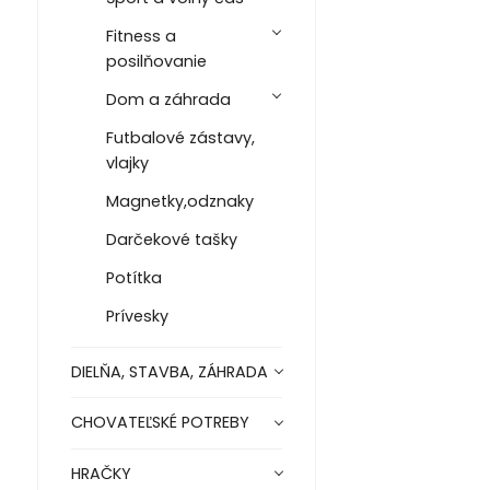
Fitness a
posilňovanie
Dom a záhrada
Futbalové zástavy,
vlajky
Magnetky,odznaky
Darčekové tašky
Potítka
Prívesky
DIELŇA, STAVBA, ZÁHRADA
CHOVATEĽSKÉ POTREBY
HRAČKY