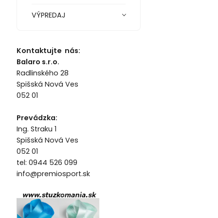
VÝPREDAJ
Kontaktujte nás:
Balaro s.r.o.
Radlinského 28
Spišská Nová Ves
052 01
Prevádzka:
Ing. Straku 1
Spišská Nová Ves
052 01
tel: 0944 526 099
info@premiosport.sk