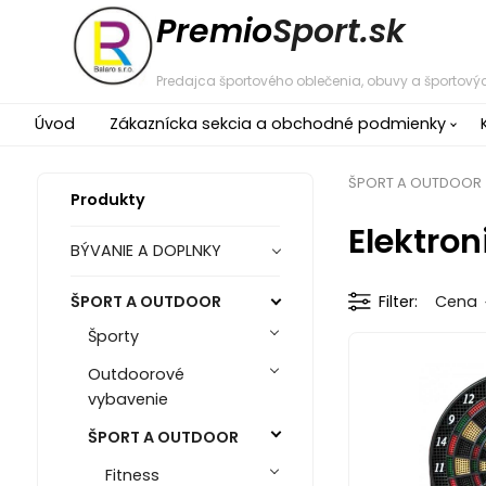
Premio
Sport.sk
Predajca športového oblečenia, obuvy a športovýc
Úvod
Zákaznícka sekcia a obchodné podmienky
ŠPORT A OUTDOOR
Produkty
Elektron
BÝVANIE A DOPLNKY
ŠPORT A OUTDOOR
Filter
Cena
Športy
Outdoorové
vybavenie
ŠPORT A OUTDOOR
Fitness