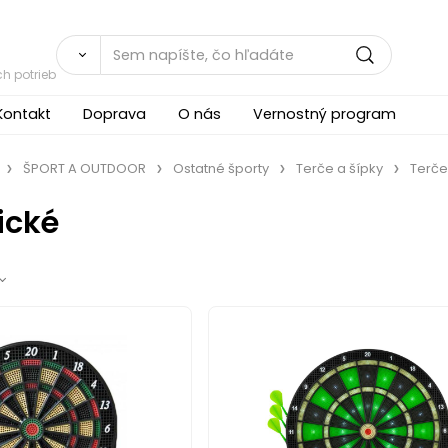
h potrieb
Kontakt
Doprava
O nás
Vernostný program
ŠPORT A OUTDOOR
Ostatné športy
Terče a šípky
Terče
ické