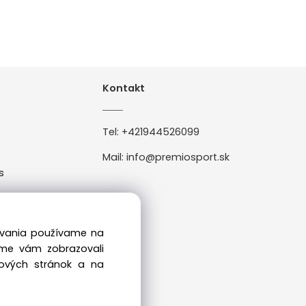
Kontakt
Tel:
+421944526099
Mail:
info@premiosport.sk
s
0
dovania používame na
sme vám zobrazovali
bových stránok a na