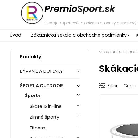
Premio
Sport.sk
Predajca športového oblečenia, obuvy a športovýc
Úvod
Zákaznícka sekcia a obchodné podmienky
ŠPORT A OUTDOOR
Produkty
Skákaci
BÝVANIE A DOPLNKY
ŠPORT A OUTDOOR
Filter
Cena
Športy
Skate & in-line
Zimné športy
Fitness