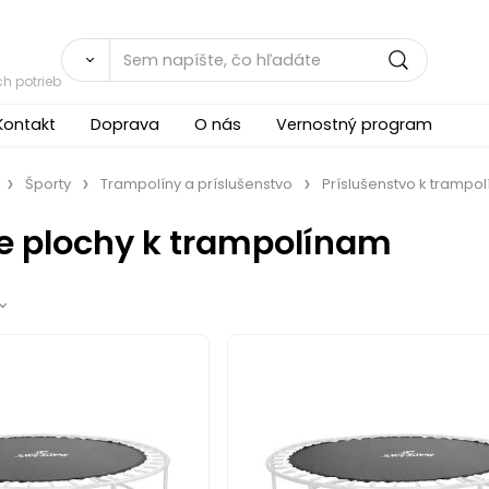
h potrieb
Kontakt
Doprava
O nás
Vernostný program
Športy
Trampolíny a príslušenstvo
Príslušenstvo k trampo
e plochy k trampolínam