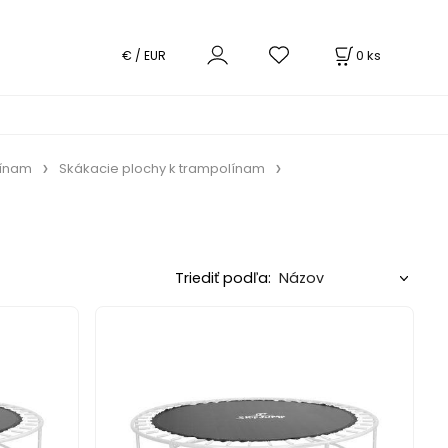
0
ks
€ / EUR
línam
Skákacie plochy k trampolínam
Triediť podľa: