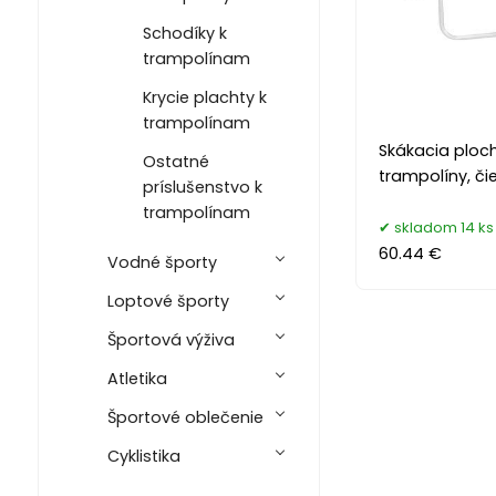
Schodíky k
trampolínam
Krycie plachty k
trampolínam
Skákacia ploch
Ostatné
trampolíny, či
príslušenstvo k
trampolínam
skladom 14 ks
60.44 €
Vodné športy
Loptové športy
Športová výživa
Atletika
Športové oblečenie
Cyklistika