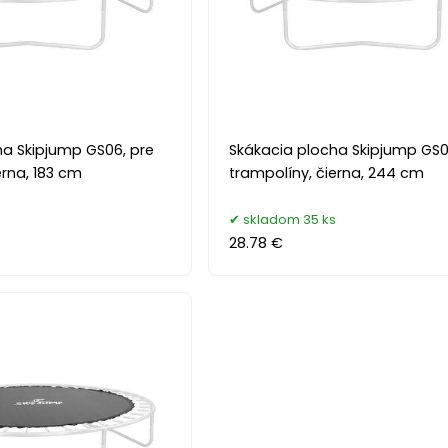
ha Skipjump GS06, pre
Skákacia plocha Skipjump GS0
erna, 183 cm
trampolíny, čierna, 244 cm
skladom 35 ks
28.78 €