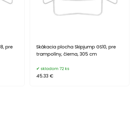
8, pre
Skákacia plocha Skipjump GS10, pre
trampolíny, čierna, 305 cm
skladom 72 ks
45.33 €