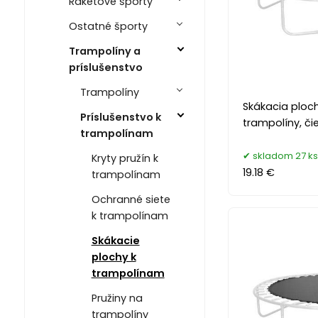
Raketové športy
Ostatné športy
Trampolíny a
príslušenstvo
Trampolíny
Skákacia ploc
Príslušenstvo k
trampolíny, či
trampolínam
skladom 27 ks
Kryty pružín k
19.18 €
trampolínam
Ochranné siete
k trampolínam
Skákacie
plochy k
trampolínam
Pružiny na
trampolíny