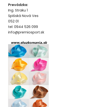
Prevádzka:
Ing. Straku 1
Spišská Nová Ves
052 01
tel: 0944 526 099
info@premiosport.sk