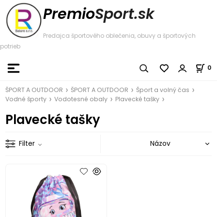
Premio
Sport.sk
Predajca športového oblečenia, obuvy a športových
potrieb
0
ŠPORT A OUTDOOR
ŠPORT A OUTDOOR
Šport a volný čas
Vodné športy
Vodotesné obaly
Plavecké tašky
Plavecké tašky
Filter