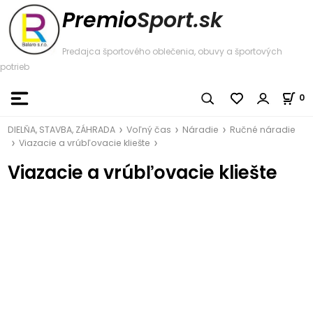
Premio
Sport.sk
Predajca športového oblečenia, obuvy a športových
potrieb
0
DIELŇA, STAVBA, ZÁHRADA
Voľný čas
Náradie
Ručné náradie
Viazacie a vrúbľovacie kliešte
Viazacie a vrúbľovacie kliešte