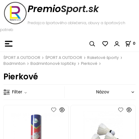
Premio
Sport.sk
Predajca športového oblečenia, obuvy a športových
potrieb
0
ŠPORT A OUTDOOR
ŠPORT A OUTDOOR
Raketové športy
Badminton
Badmintonové loptičky
Pierkové
Pierkové
Filter