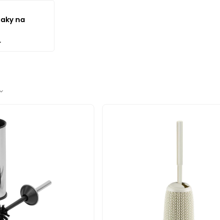
iaky na
r