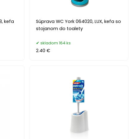
, kefa
Súprava WC York 064020, LUX, kefa so
stojanom do toalety
skladom 164 ks
2.40 €