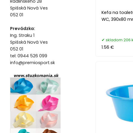
Radlinského 28
Spišská Nová Ves
Kefa na toale
052 01
WC, 390x80 
Prevádzka:
Ing. Straku 1
skladom 206 
Spišská Nová Ves
1.56 €
052 01
tel: 0944 526 099
info@premiosport.sk