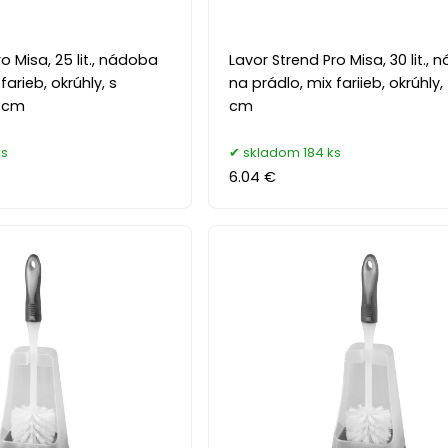
o Misa, 25 lit., nádoba
Lavor Strend Pro Misa, 30 lit.,
farieb, okrúhly, s
na prádlo, mix fariieb, okrúhly,
1 cm
cm
ks
skladom 184 ks
6.04 €