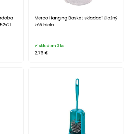
 nádoba
Merco Hanging Basket skladací úložný
 52x21
kôš biela
skladom 3 ks
2.76 €