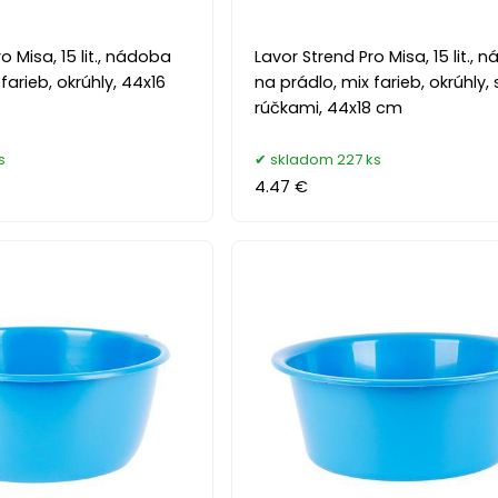
o Misa, 15 lit., nádoba
Lavor Strend Pro Misa, 15 lit.,
farieb, okrúhly, 44x16
na prádlo, mix farieb, okrúhly, 
rúčkami, 44x18 cm
s
skladom 227 ks
4.47 €