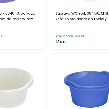
rk 064040, do kúta,
Súprava WC York 064150, MINI
om do toalety, mix
kefa so stojanom do toalety
ks
skladom 840 ks
1.34 €