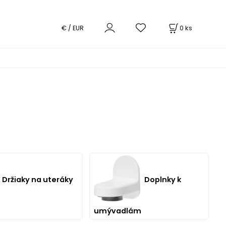
0
ks
€ / EUR
Držiaky na uteráky
Doplnky k
umývadlám