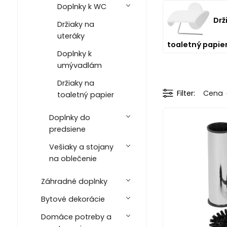
Doplnky k WC
Drž
Držiaky na
uteráky
toaletný papie
Doplnky k
umývadlám
Držiaky na
Filter
Cena
toaletný papier
Doplnky do
predsiene
Vešiaky a stojany
na oblečenie
Záhradné doplnky
Bytové dekorácie
Domáce potreby a