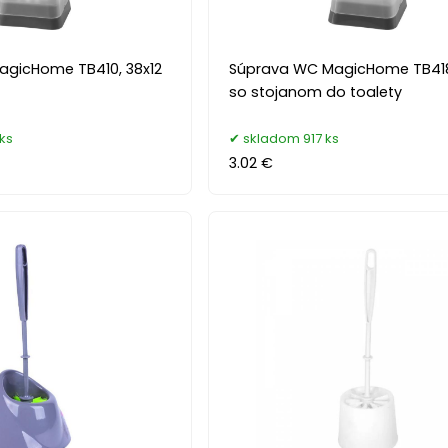
gicHome TB410, 38x12
Súprava WC MagicHome TB418
so stojanom do toalety
ks
skladom 917 ks
3.02 €