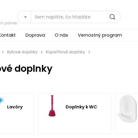
h potrieb
Kontakt
Doprava
O nás
Vernostný program
Bytové doplnky
Kúpeľňové doplnky
vé doplnky
Doplnky k WC
Lavóry