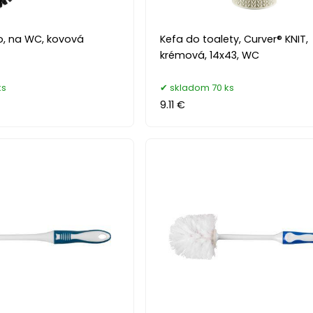
o, na WC, kovová
Kefa do toalety, Curver® KNIT,
krémová, 14x43, WC
ks
skladom 70 ks
9.11 €