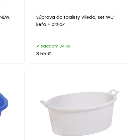
 NEW,
Súprava do toalety Vileda, set WC
kefa + držiak
skladom 34 ks
8.55 €