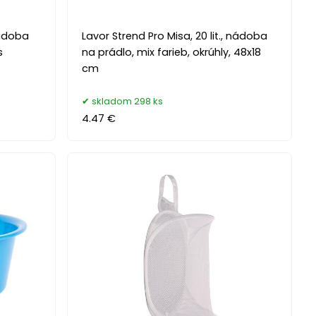
 nádoba
Lavor Strend Pro Misa, 20 lit., nádoba
s
na prádlo, mix farieb, okrúhly, 48x18
cm
skladom 298 ks
4.47 €