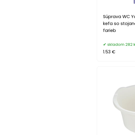
Súprava WC Yo
kefa so stojan
farieb
skladom 282 
1.53 €