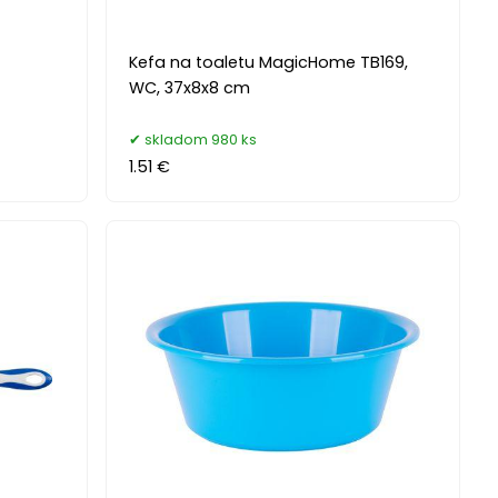
Kefa na toaletu MagicHome TB169,
WC, 37x8x8 cm
skladom 980 ks
1.51 €