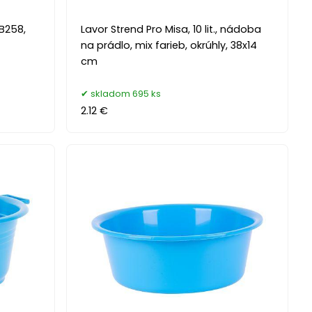
B258,
Lavor Strend Pro Misa, 10 lit., nádoba
na prádlo, mix farieb, okrúhly, 38x14
cm
skladom 695 ks
2.12 €