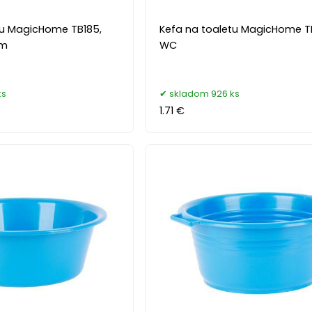
tu MagicHome TB185,
Kefa na toaletu MagicHome T
mm
WC
ks
skladom 926 ks
1.71 €