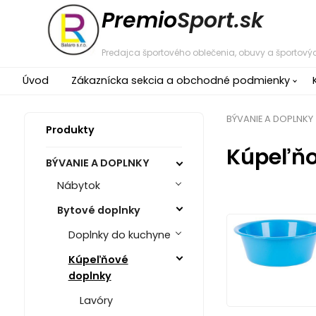
Premio
Sport.sk
Predajca športového oblečenia, obuvy a športovýc
Úvod
Zákaznícka sekcia a obchodné podmienky
BÝVANIE A DOPLNKY
Produkty
Kúpeľňo
BÝVANIE A DOPLNKY
Nábytok
Bytové doplnky
Doplnky do kuchyne
Kúpeľňové
doplnky
Lavóry