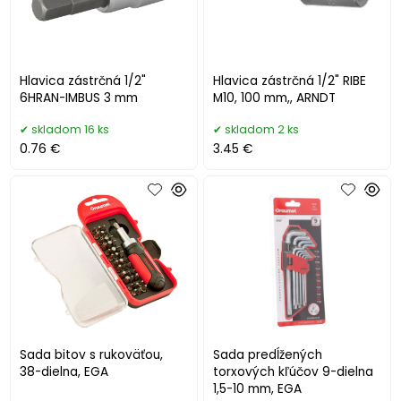
Hlavica zástrčná 1/2"
Hlavica zástrčná 1/2" RIBE
6HRAN-IMBUS 3 mm
M10, 100 mm,, ARNDT
skladom 16 ks
skladom 2 ks
0.76 €
3.45 €
Sada bitov s rukoväťou,
Sada predĺžených
38-dielna, EGA
torxových kľúčov 9-dielna
1,5-10 mm, EGA