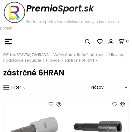
Premio
Sport.sk
Predajca športového oblečenia, obuvy a športových
potrieb
0
DIELŇA, STAVBA, ZÁHRADA
Voľný čas
Ručné náradie
Hlavice,
nadstavce, redukcie
Hlavice
zástrčné 6HRAN
zástrčné 6HRAN
Filter