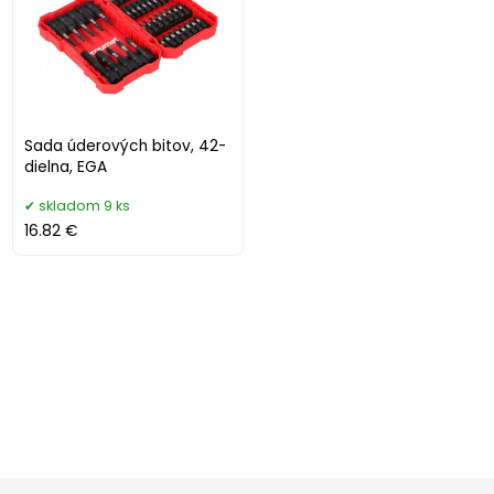
Sada úderových bitov, 42-
dielna, EGA
skladom 9 ks
16.82 €