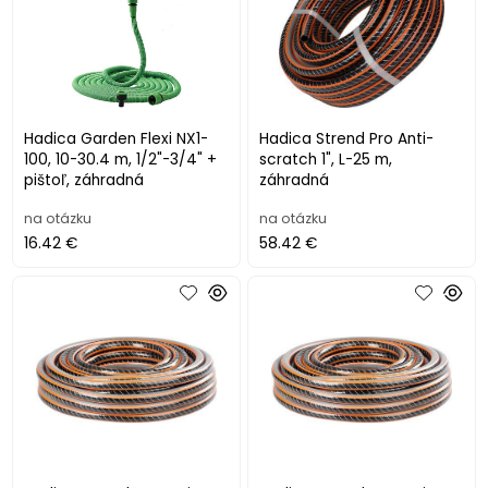
Hadica Garden Flexi NX1-
Hadica Strend Pro Anti-
100, 10-30.4 m, 1/2"-3/4" +
scratch 1", L-25 m,
pištoľ, záhradná
záhradná
na otázku
na otázku
16.42 €
58.42 €