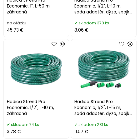
Hadica Strend Pro
Hadica Strend Pro
Economic, 1", L-50 m,
Economic, 1/2", L-10 m,
záhradná
sada adaptér, dýza, spojky,
záhradná
na otázku
skladom 378 ks
45.73 €
8.06 €
Hadica Strend Pro
Hadica Strend Pro
Economic, 1/2", L-10 m,
Economic, 1/2", L-15 m,
záhradná
sada adaptér, dýza, spojky,
záhradná
skladom 74 ks
skladom 281 ks
3.78 €
11.07 €