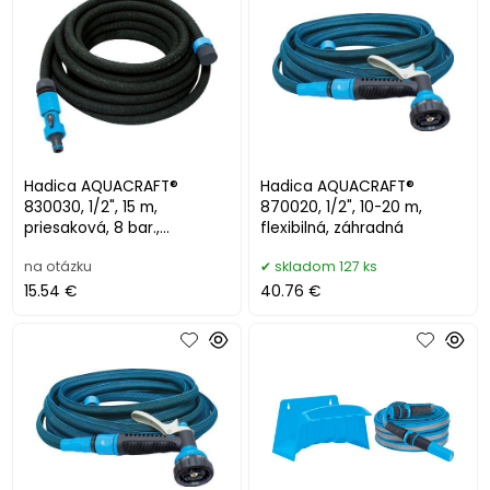
Hadica AQUACRAFT®
Hadica AQUACRAFT®
830030, 1/2", 15 m,
870020, 1/2", 10-20 m,
priesaková, 8 bar.,
flexibilná, záhradná
záhradná
na otázku
skladom 127 ks
15.54 €
40.76 €