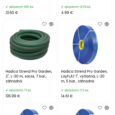
skladom 651 ks
skladom 1279 ks
21.60 €
4.99 €
Hadica Strend Pro Garden,
Hadica Strend Pro Garden,
2", L-30 m, sacia, 7 bar.,
LayFLAT 1", výtlačná, L-20
záhradná
m, 5 bar., záhradná
skladom 71 ks
skladom 172 ks
135.99 €
14.61 €