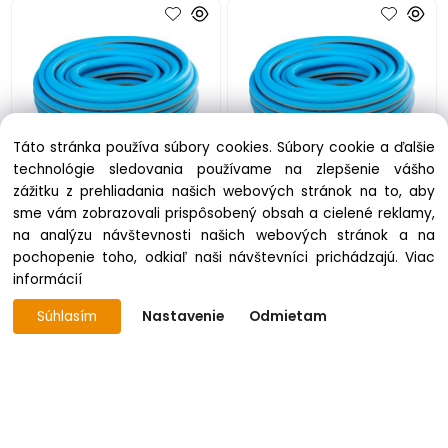
Táto stránka používa súbory cookies. Súbory cookie a ďalšie
technológie sledovania používame na zlepšenie vášho
zážitku z prehliadania našich webových stránok na to, aby
Hadica Strend Pro Premium
Hadica Strend Pro Premium
sme vám zobrazovali prispôsobený obsah a cielené reklamy,
1/2", L-35 m, záhradná
1/2", L-50 m, záhradná
na analýzu návštevnosti našich webových stránok a na
skladom 52 ks
skladom 88 ks
pochopenie toho, odkiaľ naši návštevníci prichádzajú.
Viac
28.00 €
38.28 €
informácií
Súhlasím
Nastavenie
Odmietam