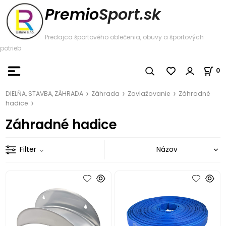
Premio
Sport.sk
Predajca športového oblečenia, obuvy a športových
potrieb
0
DIELŇA, STAVBA, ZÁHRADA
Záhrada
Zavlažovanie
Záhradné
hadice
Záhradné hadice
Filter