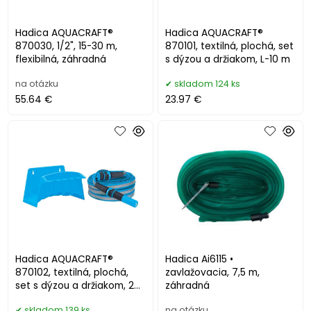
Hadica AQUACRAFT®
Hadica AQUACRAFT®
870030, 1/2", 15-30 m,
870101, textilná, plochá, set
flexibilná, záhradná
s dýzou a držiakom, L-10 m
na otázku
skladom 124 ks
55.64 €
23.97 €
Hadica AQUACRAFT®
Hadica Ai6115 •
870102, textilná, plochá,
zavlažovacia, 7,5 m,
set s dýzou a držiakom, 20
záhradná
m
skladom 139 ks
na otázku