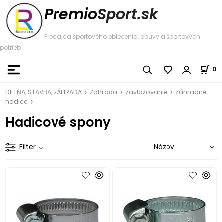
Premio
Sport.sk
Predajca športového oblečenia, obuvy a športových
potrieb
0
DIELŇA, STAVBA, ZÁHRADA
Záhrada
Zavlažovanie
Záhradné
hadice
Hadicové spony
Filter