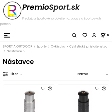
Premio
Sport.sk
Predajca športového oblečenia, obuvy a športových
potrieb
0
ŠPORT A OUTDOOR
Športy
Cyklistika
Cyklistické príslušenstvo
Nástavce
Nástavce
Filter