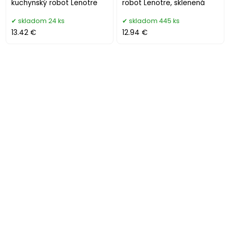
kuchynský robot Lenotre
robot Lenotre, sklenená
skladom 24 ks
skladom 445 ks
13.42 €
12.94 €