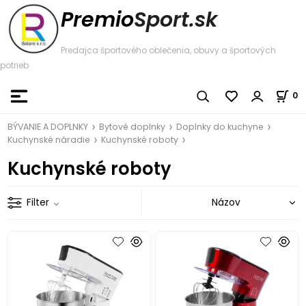
Premio
Sport.sk
Predajca športového oblečenia, obuvy a športových
potrieb
0
BÝVANIE A DOPLNKY
Bytové doplnky
Doplnky do kuchyne
Kuchynské náradie
Kuchynské roboty
Kuchynské roboty
Filter