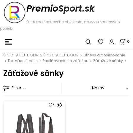
Premio
Sport.sk
Predajca športového oblečenia, obuvy a športových
potrieb
0
ŠPORT A OUTDOOR
ŠPORT A OUTDOOR
Fitness a posilňovanie
Domáce fitness
Posilňovanie so záťažou
Záťažové sánky
Záťažové sánky
Filter