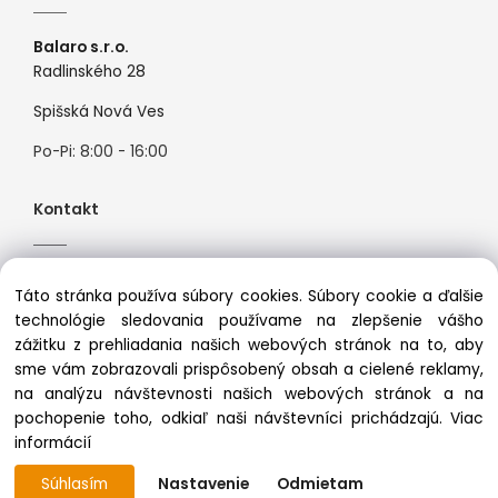
Balaro s.r.o.
Radlinského 28
Spišská Nová Ves
Po-Pi: 8:00 - 16:00
Kontakt
Tel:
+421944526099
Táto stránka používa súbory cookies. Súbory cookie a ďalšie
Mail:
info@premiosport.sk
technológie sledovania používame na zlepšenie vášho
zážitku z prehliadania našich webových stránok na to, aby
sme vám zobrazovali prispôsobený obsah a cielené reklamy,
na analýzu návštevnosti našich webových stránok a na
pochopenie toho, odkiaľ naši návštevníci prichádzajú.
Viac
Copyright © 2025 premiosport.sk, All rights reserved
informácií
Súhlasím
Nastavenie
Odmietam