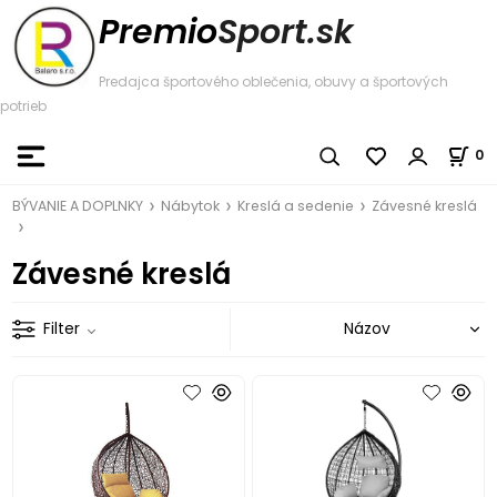
Premio
Sport.sk
Predajca športového oblečenia, obuvy a športových
potrieb
0
BÝVANIE A DOPLNKY
Nábytok
Kreslá a sedenie
Závesné kreslá
Závesné kreslá
Filter