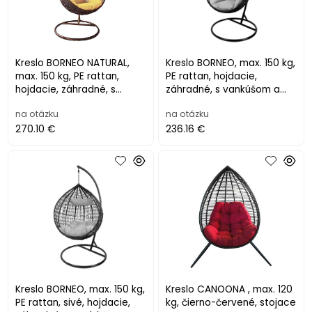
Kreslo BORNEO NATURAL,
Kreslo BORNEO, max. 150 kg,
max. 150 kg, PE rattan,
PE rattan, hojdacie,
hojdacie, záhradné, s
záhradné, s vankúšom a
vankúšom a poduškou
poduškou
na otázku
na otázku
270.10 €
236.16 €
Kreslo BORNEO, max. 150 kg,
Kreslo CANOONA , max. 120
PE rattan, sivé, hojdacie,
kg, čierno-červené, stojace