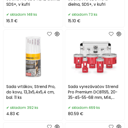
SDS+, v kufri
dielna, SDS+, v kufri
skladom 148 ks
skladom 73 ks
16.11 €
15.10 €
Sada vrtákov, Strend Pro,
Sada vyrezávačov Strend
do kovu, 13,3x5,4x5,4 cm,
Pro Premium DCB11S5, 20-
bal. 11 ks
35-45-55-68 mm, M14,
diamant, korunky,
skladom 392 ks
skladom 469 ks
professional
4.83 €
80.59 €