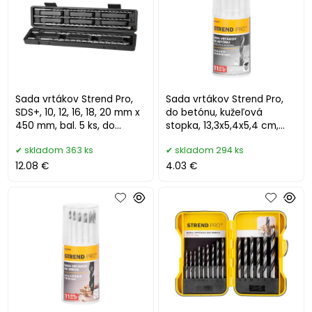
Sada vrtákov Strend Pro,
Sada vrtákov Strend Pro,
SDS+, 10, 12, 16, 18, 20 mm x
do betónu, kužeľová
450 mm, bal. 5 ks, do
stopka, 13,3x5,4x5,4 cm,
betónu
bal. 11 ks
skladom 363 ks
skladom 294 ks
12.08 €
4.03 €