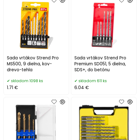
Sada vrtákov Strend Pro
Sada vrtákov Strend Pro
MS500, 9 dielna, kov-
Premium SD051, 5 dielna,
drevo-tehla
SDS+, do betónu
skladom 1098 ks
skladom 611 ks
1.71 €
6.04 €