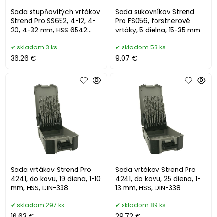
Sada stupňovitých vrtákov
Sada sukovníkov Strend
Strend Pro SS652, 4-12, 4-
Pro FS056, forstnerové
20, 4-32 mm, HSS 6542
vrtáky, 5 dielna, 15-35 mm
špirálový, do kovu, profes
skladom 3 ks
skladom 53 ks
36.26 €
9.07 €
Sada vrtákov Strend Pro
Sada vrtákov Strend Pro
4241, do kovu, 19 diena, 1-10
4241, do kovu, 25 diena, 1-
mm, HSS, DIN-338
13 mm, HSS, DIN-338
skladom 297 ks
skladom 89 ks
16.63 €
29.72 €