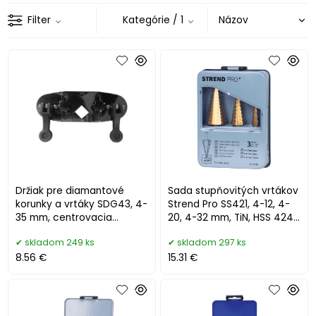
Filter
Kategórie
/ 1
Držiak pre diamantové
Sada stupňovitých vrtákov
korunky a vrtáky SDG43, 4-
Strend Pro SS421, 4-12, 4-
35 mm, centrovacia
20, 4-32 mm, TiN, HSS 4241
pomôcka pre obkladačov
rovný, do kovu
skladom 249 ks
skladom 297 ks
8.56 €
15.31 €