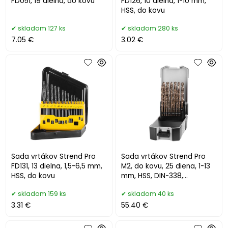
FD051, 19 dielna, do kovu
FD126, 10 dielna, 1-10 mm,
HSS, do kovu
skladom 127 ks
skladom 280 ks
7.05 €
3.02 €
Sada vrtákov Strend Pro
Sada vrtákov Strend Pro
FD131, 13 dielna, 1,5-6,5 mm,
M2, do kovu, 25 diena, 1-13
HSS, do kovu
mm, HSS, DIN-338,
professional
skladom 159 ks
skladom 40 ks
3.31 €
55.40 €