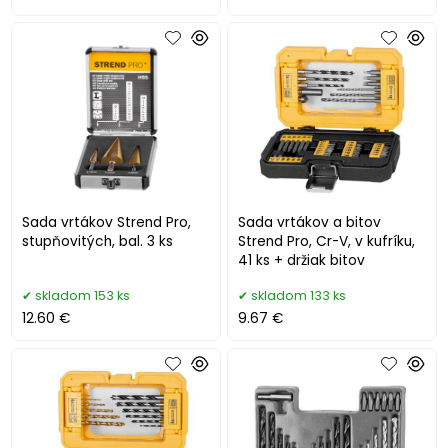
Sada vrtákov Strend Pro,
Sada vrtákov a bitov
stupňovitých, bal. 3 ks
Strend Pro, Cr-V, v kufríku,
41 ks + držiak bitov
skladom 153 ks
skladom 133 ks
12.60 €
9.67 €