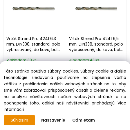
Vrták Strend Pro 4241 6,3
Vrták Strend Pro 4241 6,5
mm, DIN338, standard, polo
mm, DIN338, standard, polo
vybrusovaný, do kovu, bal.
vybrusovaný, do kovu, bal.
10 ks
10 ks
skladom 39 ks
skladom 43 ks
4.33 €
5.04 €
Táto stránka používa súbory cookies. Súbory cookie a ďalšie
technológie sledovania používame na zlepšenie vášho
zážitku z prehliadania našich webových stránok na to, aby
sme vám zobrazovali prispôsobený obsah a cielené reklamy,
na analýzu návštevnosti našich webových stránok a na
pochopenie toho, odkiaľ naši návštevníci prichádzajú.
Viac
informácií
Súhlasím
Nastavenie
Odmietam