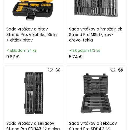
Sada vrtákov a bitov
Sada vrtákov a hmoždiniek
Strend Pro, v kufríku, 35 ks
Strend Pro MS517, kov-
+ držiak bitov
drevo-tehla
skladom 34 ks
skladom 172 ks
9.67 €
5.74 €
Sada vrtákov a sekáčov
Sada vrtákov a sekáčov
Strend Pro SD043, 12 dielna,
Strend Pro SD047, 13