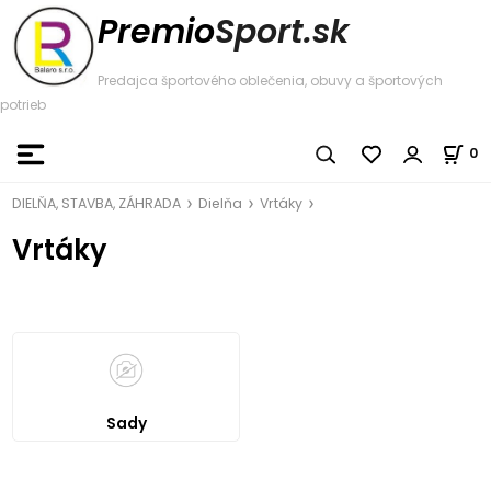
Premio
Sport.sk
Predajca športového oblečenia, obuvy a športových
potrieb
0
DIELŇA, STAVBA, ZÁHRADA
Dielňa
Vrtáky
Vrtáky
Sady