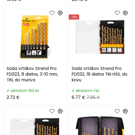
- 15%
Sada vrtákov Strend Pro
Sada vrtákov Strend Pro
FD023, 8 dielna, 3-10 mm,
FD032, 19 dielna TiN HSS, do
TiN, do muriva
kovu
skladom 160 ks
skladom 1 ks
2.72 €
6.77 €
7.96 €